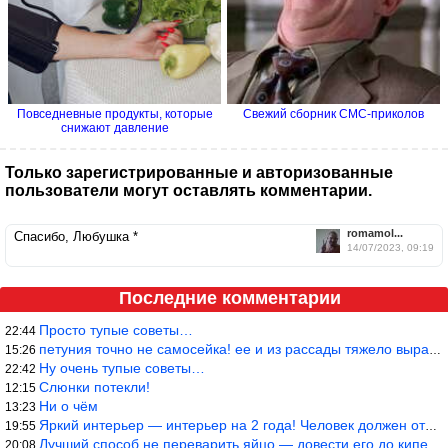
Повседневные продукты, которые
Свежий сборник СМС-приколов
снижают давление
Только зарегистрированные и авторизованные
пользователи могут оставлять комментарии.
romamol...
Спасибо, Любушка *
14/07/2023, 09:19
Последние комментарии
Просто тупые советы…
22:44
петуния точно не самосейка! ее и из рассады тяжело вырастить!
15:26
Ну очень тупые советы…
22:42
Слюнки потекли!
12:15
Ни о чём
13:23
Яркий интерьер — интерьер на 2 года! Человек должен отдыхать в с
19:55
Лучший способ не переварить яйцо — довести его до кипения и выкл
20:08