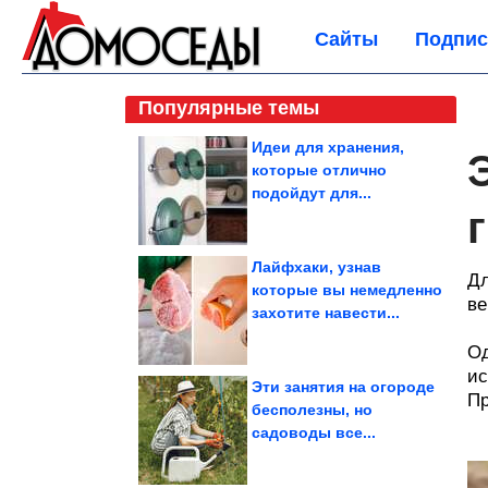
Сайты
Подпис
Популярные темы
Идеи для хранения,
которые отлично
подойдут для...
Лайфхаки, узнав
Дл
которые вы немедленно
ве
захотите навести...
Од
ис
Эти занятия на огороде
Пр
бесполезны, но
садоводы все...