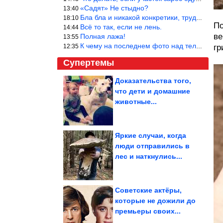
«Садят» Не стыдно?
13:40
Бла бла и никакой конкретики, трудно указать наименование рекоме
18:10
По
Всё то так, если не лень.
14:44
ве
Полная лажа!
13:55
К чему на последнем фото над телевизором две полки? Делают интер
12:35
гр
Супертемы
Доказательства того,
что дети и домашние
«Смотри, вот мы и
здесь». Что такое
животные...
феномен совместного...
Яркие случаи, когда
люди отправились в
Знаки Зодиака, среди
лес и наткнулись...
которых многие
становятся...
Советские актёры,
которые не дожили до
премьеры своих...
Можно ли во время менструации позволять себе «лишнее»....