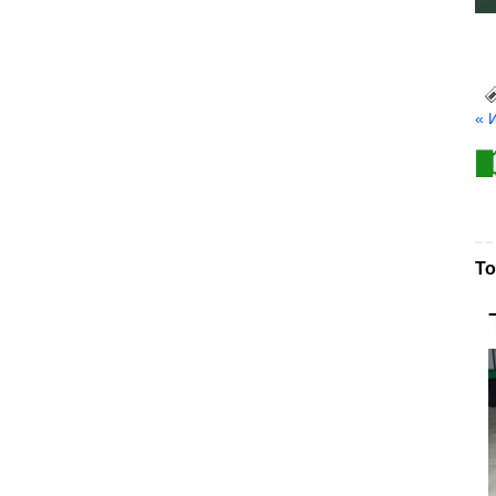
« 
То