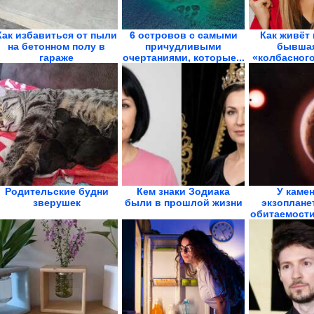
Как избавиться от пыли
6 островов с самыми
Как живёт 
на бетонном полу в
причудливыми
бывшая
гараже
очертаниями, которые...
«колбасного
Родительские будни
Кем знаки Зодиака
У каме
зверушек
были в прошлой жизни
экзоплане
обитаемости