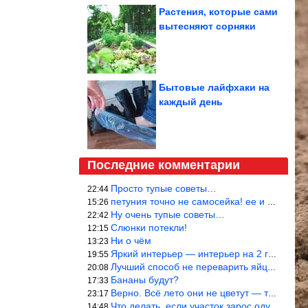
Растения, которые сами
вытесняют сорняки
Бытовые лайфхаки на
каждый день
Последние комментарии
Просто тупые советы…
22:44
петуния точно не самосейка! ее и из рассады тяжело вырастить!
15:26
Ну очень тупые советы…
22:42
Слюнки потекли!
12:15
Ни о чём
13:23
Яркий интерьер — интерьер на 2 года! Человек должен отдыхать в с
19:55
Лучший способ не переварить яйцо — довести его до кипения и выкл
20:08
Бананы будут?
17:33
Верно. Всё лето они не цветут — только в его начале. Достаточно
23:17
Что делать, если участок зарос одуванчиками — ничего.
14:48