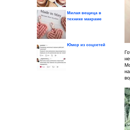
Милая вещица в
технике макраме
людей
фотографий известных
Подборка интересных
Юмор из соцсетей
Го
и...
пушистыми любимцами
не
вдохновились своими
Люди, которые
Мо
на
во