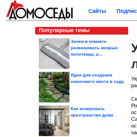
Сайты
Подпис
Популярные темы
Зачем в комнате
развешивать мокрые
полотенца, а...
Идеи для создания
Ук
сказочного места в саду
р
Ск
Ро
Как зонировать
ос
пространство дома
Са
ос
ча