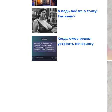
А ведь всё же в точку!
Так ведь?
паразитов
Как распознать людей-
Когда юмор решил
устроить вечеринку
Битцевского маньяка
жертвы выдала
Записка последней