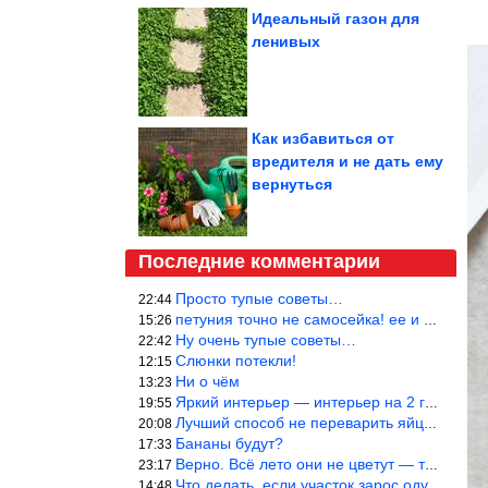
Идеальный газон для
ленивых
Как избавиться от
вредителя и не дать ему
вернуться
Последние комментарии
Просто тупые советы…
22:44
петуния точно не самосейка! ее и из рассады тяжело вырастить!
15:26
Ну очень тупые советы…
22:42
Слюнки потекли!
12:15
Ни о чём
13:23
Яркий интерьер — интерьер на 2 года! Человек должен отдыхать в с
19:55
Лучший способ не переварить яйцо — довести его до кипения и выкл
20:08
Бананы будут?
17:33
Верно. Всё лето они не цветут — только в его начале. Достаточно
23:17
Что делать, если участок зарос одуванчиками — ничего.
14:48