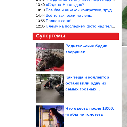
«Садят» Не стыдно?
13:40
Бла бла и никакой конкретики, трудно указать наименование рекоме
18:10
Всё то так, если не лень.
14:44
Полная лажа!
13:55
К чему на последнем фото над телевизором две полки? Делают интер
12:35
Супертемы
Родительские будни
зверушек
Трогательные фото
собак, которые в своем
почтенном...
Как теща и коллектор
остановили одну из
Интернет снова
самых грозных...
превзошел сам себя
Что съесть после 18:00,
чтобы не толстеть