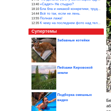
«Садят» Не стыдно?
13:40
Бла бла и никакой конкретики, трудно указать наименование рекоме
18:10
Всё то так, если не лень.
14:44
Полная лажа!
13:55
К чему на последнем фото над телевизором две полки? Делают интер
12:35
Супертемы
Забавные котейки
Желток останется
жидким. Котлеты по-
шотландски, здесь в...
Пейзажи Кировской
земли
Актрисы-красавицы,
которые опустились на
самое дно, не...
Подборка смешных
видео
Бе
аб
Как ведут себя знаки зодиака во время обиды