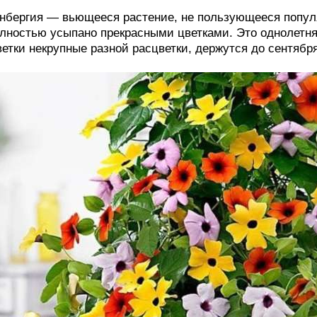
нбергия — вьющееся растение, не пользующееся популя
лностью усыпано прекрасными цветками. Это однолетняя
етки некрупные разной расцветки, держутся до сентября