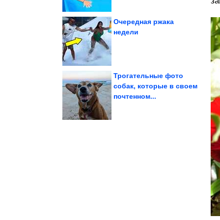
за
Очередная ржака
недели
историй...
охренительных
Настало время
Трогательные фото
собак, которые в своем
почтенном...
Барбара» спустя 42 года
сериала «Санта-
Как выглядят актёры