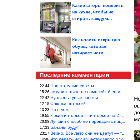
Какие шторы повесить
на кухне, чтобы не
стирать каждую...
Как носить открытую
обувь, которая
натирает ноги
Последние комментарии
Просто тупые советы…
22:44
петуния точно не самосейка! ее и из рассады тяжело вырастить!
15:26
Ну очень тупые советы…
22:42
Но
Слюнки потекли!
12:15
вы
Ни о чём
13:23
до
Яркий интерьер — интерьер на 2 года! Человек должен отдыхать в с
19:55
ме
Лучший способ не переварить яйцо — довести его до кипения и выкл
20:08
Бананы будут?
17:33
Верно. Всё лето они не цветут — только в его начале. Достаточно
23:17
Что делать, если участок зарос одуванчиками — ничего.
14:48