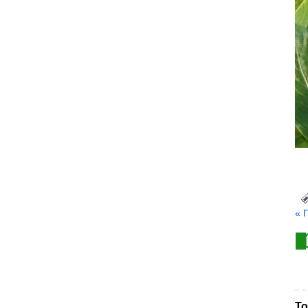
« 
То