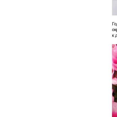
Го
ок
к 