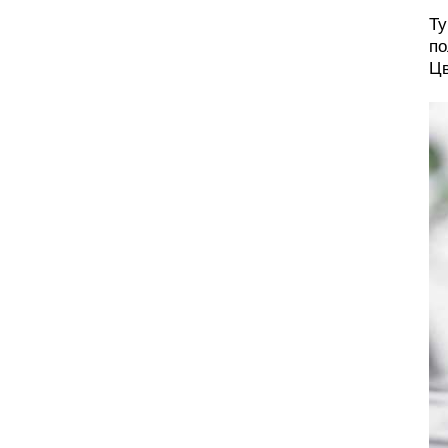
Ту
по
Цв