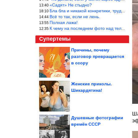
«Садят» Не стыдно?
13:40
Бла бла и никакой конкретики, трудно указать наименование рекоме
18:10
Всё то так, если не лень.
14:44
Полная лажа!
13:55
К чему на последнем фото над телевизором две полки? Делают интер
12:35
Супертемы
Причины, почему
разговор превращается
Страны с самым
высоким уровнем
в ссору
убийств в мире.
Инфографика
Женские приколы.
Шикардятина!
Какими вырастили
чужих детей наши
звёзды-мачехи
Ша
Душевные фотографии
эф
времён СССР
Отличная идея из яичной скорлупы и салфетки