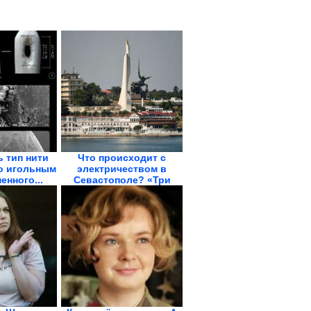
 тип нити
Что происходит с
о игольным
электричеством в
енного...
Севастополе? «Три
часа...