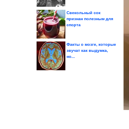
Свекольный сок
признан полезным для
спорта
всеми нами
решила пошутить над
Когда вселенная
Факты о мозге, которые
звучат как выдумка,
но...
за миллионеров,...
которые вышли замуж
Известные женщины,