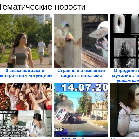
Тематические новости
3 знака зодиака с
Странные и смешные
Определять
невероятной интуицией
кадров с собаками
научились п
ушкам кам