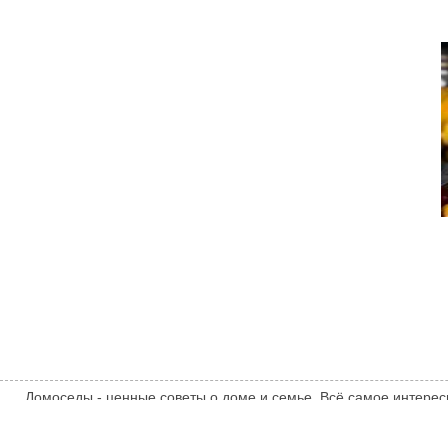
Домоседы - ценные советы о доме и семье. Всё самое интерес
ценностях, уюте, даче, вкусных рецептах и полезных советах.
мнением автора статьи. Автор статьи указан в источнике.
domosedy.com
ТЕМАТИЧЕСКИЕ НОВОСТИ