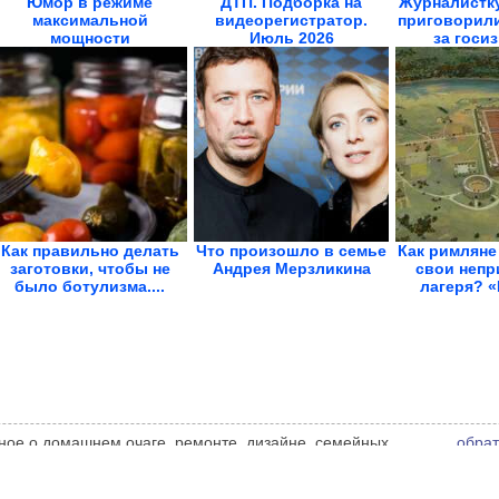
Юмор в режиме
ДТП. Подборка на
Журналистк
максимальной
видеорегистратор.
приговорили
мощности
Июль 2026
за госиз
Как правильно делать
Что произошло в семье
Как римляне
заготовки, чтобы не
Андрея Мерзликина
свои непр
было ботулизма....
лагеря? «
ное о домашнем очаге, ремонте, дизайне, семейных
обрат
 Мнение администрации сайта может не совпадать с