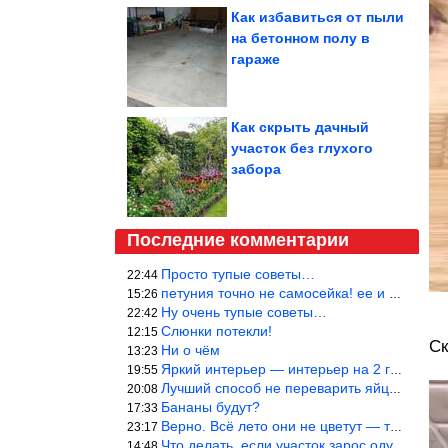
Как избавиться от пыли
на бетонном полу в
гараже
Как cкрыть дачный
участок без глухого
забора
Последние комментарии
Просто тупые советы…
22:44
петуния точно не самосейка! ее и из рассады тяжело вырастить!
15:26
Ну очень тупые советы…
22:42
Слюнки потекли!
12:15
Ск
Ни о чём
13:23
Яркий интерьер — интерьер на 2 года! Человек должен отдыхать в с
19:55
Лучший способ не переварить яйцо — довести его до кипения и выкл
20:08
Бананы будут?
17:33
Верно. Всё лето они не цветут — только в его начале. Достаточно
23:17
Что делать, если участок зарос одуванчиками — ничего.
14:48