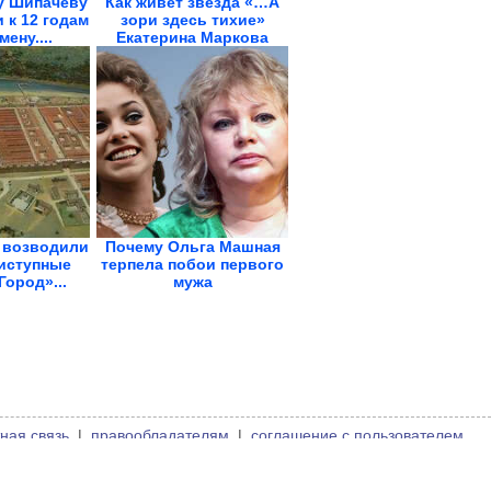
у Шипачеву
Как живёт звезда «…А
 к 12 годам
зори здесь тихие»
мену....
Екатерина Маркова
 возводили
Почему Ольга Машная
иступные
терпела побои первого
Город»...
мужа
ная связь
|
правообладателям
|
соглашение с пользователем