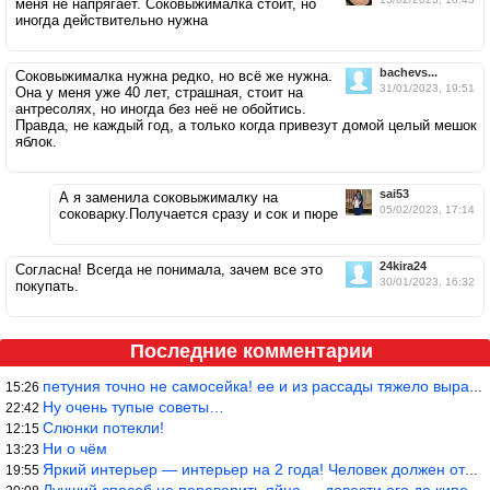
меня не напрягает. Соковыжималка стоит, но
иногда действительно нужна
bachevs...
Соковыжималка нужна редко, но всё же нужна.
31/01/2023, 19:51
Она у меня уже 40 лет, страшная, стоит на
антресолях, но иногда без неё не обойтись.
Правда, не каждый год, а только когда привезут домой целый мешок
яблок.
sai53
А я заменила соковыжималку на
05/02/2023, 17:14
соковарку.Получается сразу и сок и пюре
24kira24
Согласна! Всегда не понимала, зачем все это
30/01/2023, 16:32
покупать.
Последние комментарии
петуния точно не самосейка! ее и из рассады тяжело вырастить!
15:26
Ну очень тупые советы…
22:42
Слюнки потекли!
12:15
Ни о чём
13:23
Яркий интерьер — интерьер на 2 года! Человек должен отдыхать в с
19:55