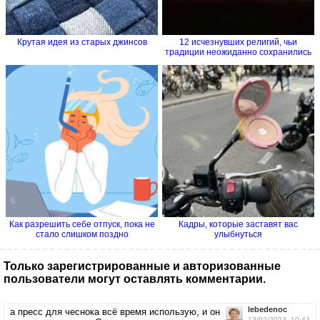
Крутая идея из старых джинсов
12 исчезнувших религий, чьи
традиции неожиданно сохранились
Как разрешить себе отпуск, пока не
Кадры, которые заставят вас
стало слишком поздно
улыбнуться
Только зарегистрированные и авторизованные
пользователи могут оставлять комментарии.
lebedenoc
а пресс для чеснока всё время использую, и он
13/02/2023, 10:43