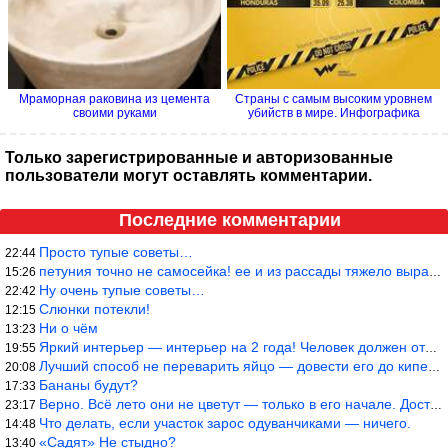
Мраморная раковина из цемента
Страны с самым высоким уровнем
своими руками
убийств в мире. Инфографика
Только зарегистрированные и авторизованные
пользователи могут оставлять комментарии.
Последние комментарии
Просто тупые советы…
22:44
петуния точно не самосейка! ее и из рассады тяжело вырастить!
15:26
Ну очень тупые советы…
22:42
Слюнки потекли!
12:15
Ни о чём
13:23
Яркий интерьер — интерьер на 2 года! Человек должен отдыхать в с
19:55
Лучший способ не переварить яйцо — довести его до кипения и выкл
20:08
Бананы будут?
17:33
Верно. Всё лето они не цветут — только в его начале. Достаточно
23:17
Что делать, если участок зарос одуванчиками — ничего.
14:48
«Садят» Не стыдно?
13:40