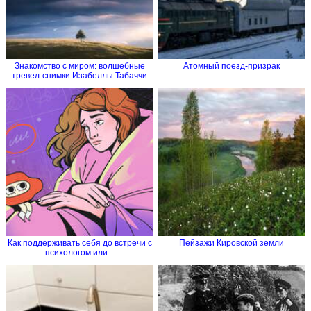
Знакомство с миром: волшебные
Атомный поезд-призрак
тревел-снимки Изабеллы Табаччи
Как поддерживать себя до встречи с
Пейзажи Кировской земли
психологом или...