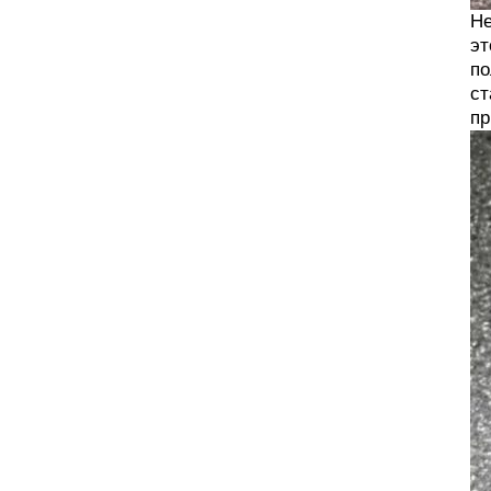
Не
эт
по
ст
пр