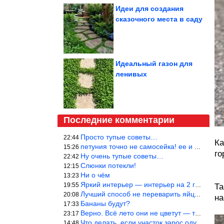
Идеи для создания
сказочного места в саду
Идеальный газон для
ленивых
Последние комментарии
Просто тупые советы…
22:44
Ка
петуния точно не самосейка! ее и из рассады тяжело вырастить!
15:26
го
Ну очень тупые советы…
22:42
Слюнки потекли!
12:15
Ни о чём
13:23
Яркий интерьер — интерьер на 2 года! Человек должен отдыхать в с
19:55
Та
Лучший способ не переварить яйцо — довести его до кипения и выкл
20:08
на
Бананы будут?
17:33
Верно. Всё лето они не цветут — только в его начале. Достаточно
23:17
Что делать, если участок зарос одуванчиками — ничего.
14:48