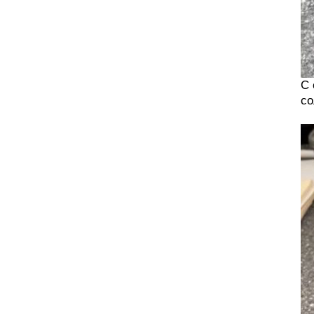
С 
со