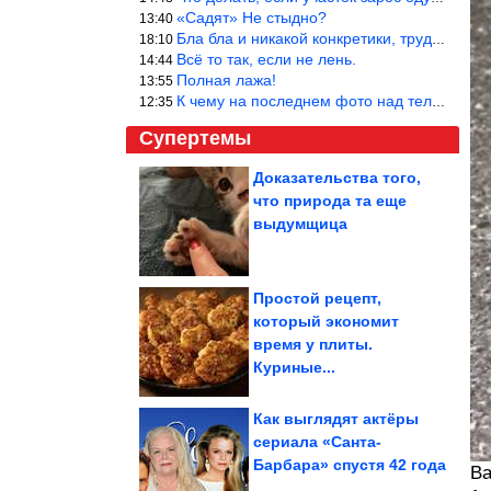
«Садят» Не стыдно?
13:40
Бла бла и никакой конкретики, трудно указать наименование рекоме
18:10
Всё то так, если не лень.
14:44
Полная лажа!
13:55
К чему на последнем фото над телевизором две полки? Делают интер
12:35
Супертемы
Доказательства того,
что природа та еще
Для крупнейшего
железорудного проекта
выдумщица
в Африке Китай...
Простой рецепт,
который экономит
Заброшенные печи —
время у плиты.
необычная
достопримечательность
Карелии
Куриные...
Как выглядят актёры
сериала «Санта-
Барбара» спустя 42 года
Как разрешить себе отпуск, пока не стало слишком поздно
Ва