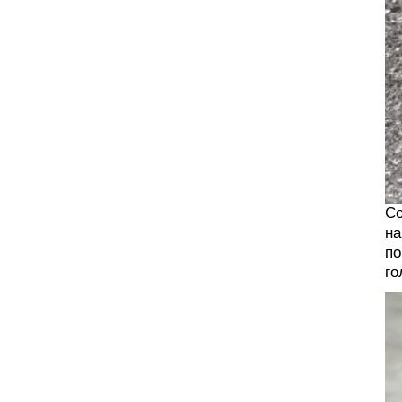
Со
на
по
го