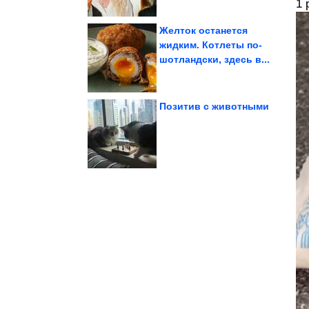
1 
Желток останется
жидким. Котлеты по-
шотландски, здесь в...
советское временя
Какие запреты были в
Позитив с животными
Кроличий пост