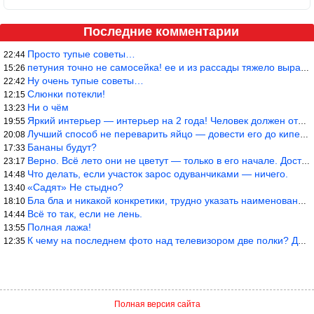
Последние комментарии
Просто тупые советы…
22:44
петуния точно не самосейка! ее и из рассады тяжело вырастить!
15:26
Ну очень тупые советы…
22:42
Слюнки потекли!
12:15
Ни о чём
13:23
Яркий интерьер — интерьер на 2 года! Человек должен отдыхать в с
19:55
Лучший способ не переварить яйцо — довести его до кипения и выкл
20:08
Бананы будут?
17:33
Верно. Всё лето они не цветут — только в его начале. Достаточно
23:17
Что делать, если участок зарос одуванчиками — ничего.
14:48
«Садят» Не стыдно?
13:40
Бла бла и никакой конкретики, трудно указать наименование рекоме
18:10
Всё то так, если не лень.
14:44
Полная лажа!
13:55
К чему на последнем фото над телевизором две полки? Делают интер
12:35
Полная версия сайта