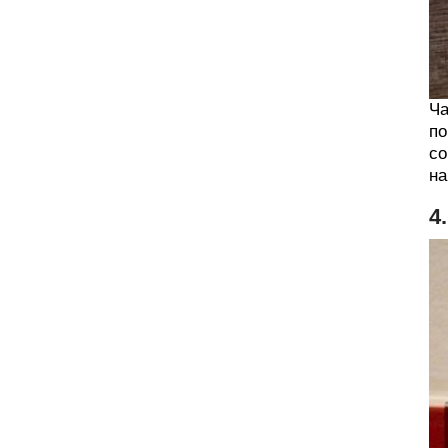
Ча
по
со
на
4