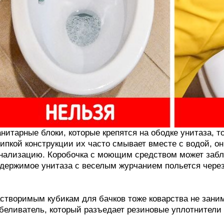
нитарные блоки, которые крепятся на ободке унитаза, т
ипкой конструкции их часто смывает вместе с водой, он
нализацию. Коробочка с моющим средством может забло
держимое унитаза с веселым журчанием польется через
створимым кубикам для бачков тоже коварства не заним
беливатель, который разъедает резиновые уплотнители