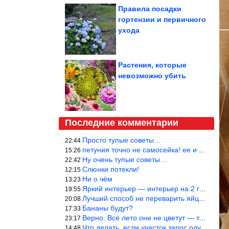
Правила посадки
гортензии и первичного
ухода
Растения, которые
невозможно убить
Последние комментарии
Просто тупые советы…
22:44
петуния точно не самосейка! ее и из рассады тяжело вырастить!
15:26
Ну очень тупые советы…
22:42
Слюнки потекли!
12:15
Ни о чём
13:23
Яркий интерьер — интерьер на 2 года! Человек должен отдыхать в с
19:55
Лучший способ не переварить яйцо — довести его до кипения и выкл
20:08
Бананы будут?
17:33
Верно. Всё лето они не цветут — только в его начале. Достаточно
23:17
Что делать, если участок зарос одуванчиками — ничего.
14:48