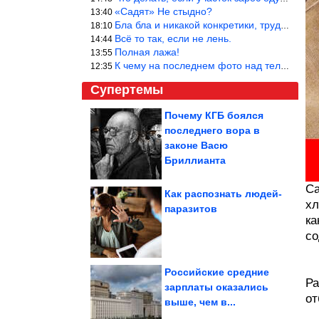
«Садят» Не стыдно?
13:40
Бла бла и никакой конкретики, трудно указать наименование рекоме
18:10
Всё то так, если не лень.
14:44
Полная лажа!
13:55
К чему на последнем фото над телевизором две полки? Делают интер
12:35
Супертемы
Почему КГБ боялся
последнего вора в
Опасный месяц для
рубля. Прогноз курса
законе Васю
доллара на...
Бриллианта
Са
Как распознать людей-
хл
паразитов
ка
На столе за 15 минут.
Ленивая закрытая
пицца из лаваша...
со
Российские средние
Ра
зарплаты оказались
от
выше, чем в...
Приколы в стиле «Когда ...». Суперхит!