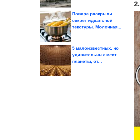
2
Повара раскрыли
секрет идеальной
текстуры. Молочная...
Карелии
достопримечательность
необычная
Заброшенные печи —
5 малоизвестных, но
удивительных мест
планеты, от...
влюбить в себя...
что кошки способны
Доказательства того,