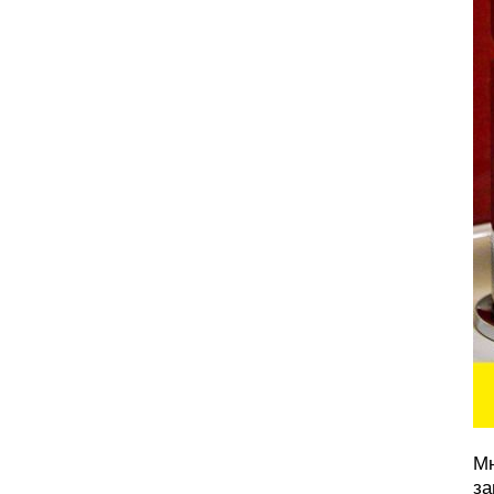
Мн
за