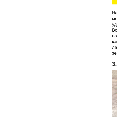
Не
ме
уд
Во
по
ка
ла
зе
3