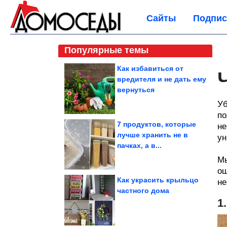
Сайты
Подпис
Популярные темы
Как избавиться от
вредителя и не дать ему
вернуться
Уб
по
7 продуктов, которые
не
лучше хранить не в
ун
пачках, а в...
Мы
ош
Как украсить крыльцо
не
частного дома
1