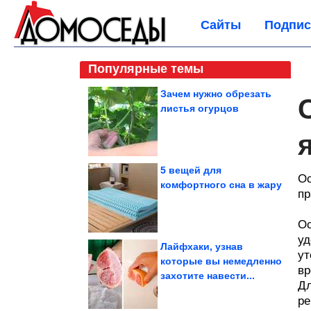
Сайты
Подпис
Популярные темы
Зачем нужно обрезать
листья огурцов
5 вещей для
Ос
комфортного сна в жару
пр
Ос
уд
Лайфхаки, узнав
ут
которые вы немедленно
вр
захотите навести...
Дл
ре