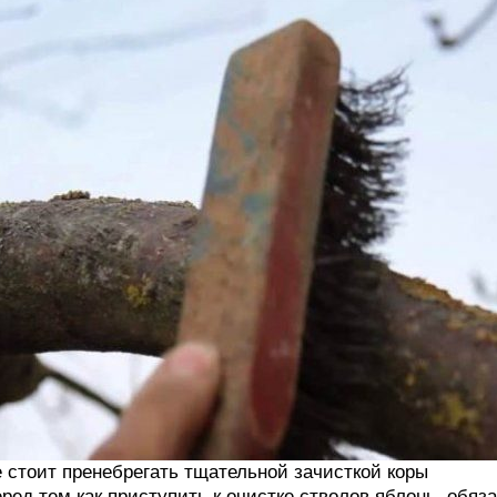
 стоит пренебрегать тщательной зачисткой коры
ред тем как приступить к очистке стволов яблонь, обяз