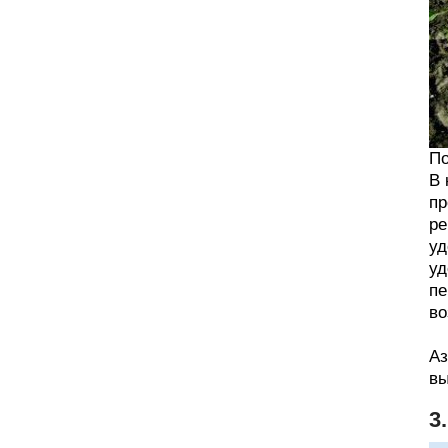
По
В 
пр
ре
уд
уд
пе
во
Аз
вы
3