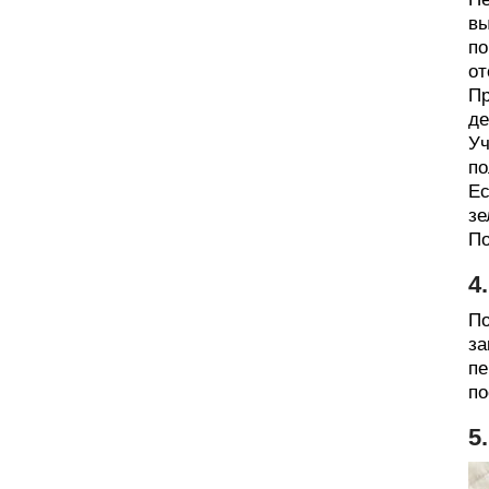
вы
по
от
Пр
де
Уч
по
Ес
зе
По
4
По
за
пе
по
5