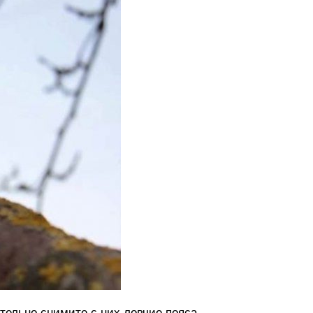
ательно снимите с них ловчие пояса,