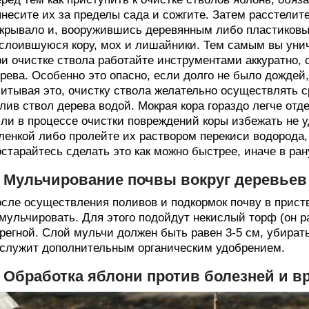
несите их за пределы сада и сожгите. Затем расстелит
крывало и, вооружившись деревянным либо пластиковы
слоившуюся кору, мох и лишайники. Тем самым вы уни
и очистке ствола работайте инструментами аккуратно, 
рева. Особенно это опасно, если долго не было дождей,
итывая это, очистку ствола желательно осуществлять 
лив ствол дерева водой. Мокрая кора гораздо легче отде
ли в процессе очистки повреждений коры избежать не у
ленкой либо пролейте их раствором перекиси водорода,
старайтесь сделать это как можно быстрее, иначе в ра
. Мульчирование почвы вокруг деревьев
сле осуществления поливов и подкормок почву в прист
мульчировать. Для этого подойдут некислый торф (он р
регной. Слой мульчи должен быть равен 3-5 см, убирать
служит дополнительным органическим удобрением.
. Обработка яблони против болезней и в