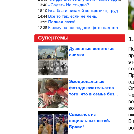
«Садят» Не стыдно?
13:40
Бла бла и никакой конкретики, трудно указать наименование рекоме
18:10
Всё то так, если не лень.
14:44
Полная лажа!
13:55
К чему на последнем фото над телевизором две полки? Делают интер
12:35
Супертемы
1
Душевные советские
По
снимки
пр
Ключевой фактор.
Ученые раскрыли
эт
самый главный секрет...
со
Пр
Эмоциональные
од
фотодоказательства
Оп
Живописная вышивка
того, что в семье без...
от Кассандры Диас
Че
во
во
Свежачок из
ок
социальных сетей.
В 
Браво!
во