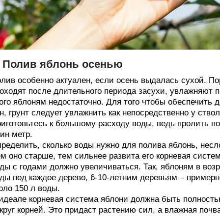
. Полив яблонь осенью
лив особенно актуален, если осень выдалась сухой. П
оходят после длительного периода засухи, увлажняют по
ого яблоням недостаточно. Для того чтобы обеспечить 
н, грунт следует увлажнить как непосредственно у ствол
иготовьтесь к большому расходу воды, ведь пролить п
ин метр.
ределить, сколько воды нужно для полива яблонь, несло
м оно старше, тем сильнее развита его корневая систе
ды с годами должно увеличиваться. Так, яблоням в возра
ды под каждое дерево, 6-10-летним деревьям – примерн
оло 150 л воды.
идеале корневая система яблони должна быть полностью
круг корней. Это придаст растению сил, а влажная почв