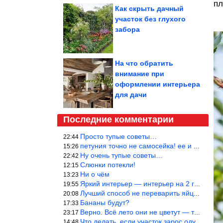
пл
Как cкрыть дачный
участок без глухого
забора
На что обратить
внимание при
оформлении интерьера
для дачи
Последние комментарии
Просто тупые советы…
22:44
петуния точно не самосейка! ее и из рассады тяжело вырастить!
15:26
Ну очень тупые советы…
22:42
Слюнки потекли!
12:15
Ни о чём
13:23
Яркий интерьер — интерьер на 2 года! Человек должен отдыхать в с
19:55
Лучший способ не переварить яйцо — довести его до кипения и выкл
20:08
Бананы будут?
17:33
Верно. Всё лето они не цветут — только в его начале. Достаточно
23:17
Что делать, если участок зарос одуванчиками — ничего.
14:48