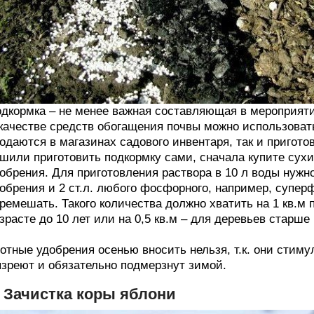
дкормка – не менее важная составляющая в мероприяти
качестве средств обогащения почвы можно использовать
одаются в магазинах садового инвентаря, так и пригот
шили приготовить подкормку сами, сначала купите сух
обрения. Для приготовления раствора в 10 л воды нужно
обрения и 2 ст.л. любого фосфорного, например, супер
ремешать. Такого количества должно хватить на 1 кв.м 
зрасте до 10 лет или на 0,5 кв.м – для деревьев старше 
отные удобрения осенью вносить нельзя, т.к. они стиму
зреют и обязательно подмерзнут зимой.
. Зачистка коры яблони