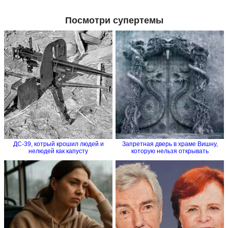
Посмотри супертемы
ДС-39, котрый крошил людей и
Запретная дверь в храме Вишну,
нелюдей как капусту
которую нельзя открывать