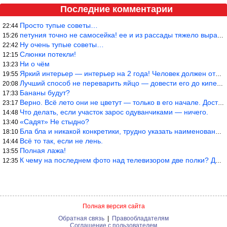
Последние комментарии
Просто тупые советы…
22:44
петуния точно не самосейка! ее и из рассады тяжело вырастить!
15:26
Ну очень тупые советы…
22:42
Слюнки потекли!
12:15
Ни о чём
13:23
Яркий интерьер — интерьер на 2 года! Человек должен отдыхать в с
19:55
Лучший способ не переварить яйцо — довести его до кипения и выкл
20:08
Бананы будут?
17:33
Верно. Всё лето они не цветут — только в его начале. Достаточно
23:17
Что делать, если участок зарос одуванчиками — ничего.
14:48
«Садят» Не стыдно?
13:40
Бла бла и никакой конкретики, трудно указать наименование рекоме
18:10
Всё то так, если не лень.
14:44
Полная лажа!
13:55
К чему на последнем фото над телевизором две полки? Делают интер
12:35
Полная версия сайта
Обратная связь
|
Правообладателям
Соглашение с пользователем