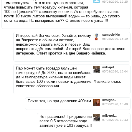
05/08/2020, 12:25
температуре» — это ж как нужно стараться,
чтобы повысить температуру кипения, которая
100 по Цельсию?? «человеку весом в 75 кг потребуется выпить
почти 10 тысяч литров выпаренной воды» — то бишь, до сухого
остатка вода НЕ выпаривается?? Столько нового узнал!!!
samodelkin
Интересный Вы человек. Узнайте, почему
06/08/2020, 15:19
на Эвересте в обычном котелке,
невозможно сварить мясо, и первый Ваш
вопрос отпадёт сам собой. И второй Ваш вопрос достаточно
интересен. Ответ кроется на дне Вашего чайника.
mik-gol...
Пар может быть гораздо большей
05/08/2020, 19:04
температуры! До 300 г, если не ошибаюсь,
да и температура кипения воды может
быть выше 100 г если повысить давление. Физика 5 класс
советского образования.
kvolgar...
Почти так, но при давлении 400атм.
07/08/2020, 13:40
mik-gol...
Не правильно! При давлении
07/08/2020, 19:43
всего 0.5 атмосферы вода
закипает ухе в 103 градуса!!!