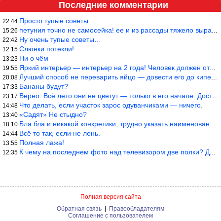
Последние комментарии
Просто тупые советы…
22:44
петуния точно не самосейка! ее и из рассады тяжело вырастить!
15:26
Ну очень тупые советы…
22:42
Слюнки потекли!
12:15
Ни о чём
13:23
Яркий интерьер — интерьер на 2 года! Человек должен отдыхать в с
19:55
Лучший способ не переварить яйцо — довести его до кипения и выкл
20:08
Бананы будут?
17:33
Верно. Всё лето они не цветут — только в его начале. Достаточно
23:17
Что делать, если участок зарос одуванчиками — ничего.
14:48
«Садят» Не стыдно?
13:40
Бла бла и никакой конкретики, трудно указать наименование рекоме
18:10
Всё то так, если не лень.
14:44
Полная лажа!
13:55
К чему на последнем фото над телевизором две полки? Делают интер
12:35
Полная версия сайта
Обратная связь
|
Правообладателям
Соглашение с пользователем