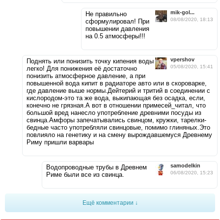
mik-gol...
Не правильно
08/08/2020, 18:13
сформулировал! При
повышении давления
на 0.5 атмосферы!!!
vpershov
Поднять или понизить точку кипения воды
05/08/2020, 15:41
легко! Для понижения её достаточно
понизить атмосферное давление, а при
повышенной вода кипит в радиаторе авто или в скороварке,
где давление выше нормы.Дейтерий и тритий в соединении с
кислородом-это та же вода, выкипающая без осадка, если,
конечно не грязная.А вот в отношении примесей_читал, что
большой вред нанесло употребление древними посуды из
свинца.Амфоры запечатывались свинцом, кружки, тарелки-
бедные часто употребляли свинцовые, помимо глиняных.Это
повлияло на генетику и на смену вырождавшемуся Древнему
Риму пришли варвары
samodelkin
Водопроводные трубы в Древнем
06/08/2020, 15:23
Риме были все из свинца.
Ещё комментарии ↓