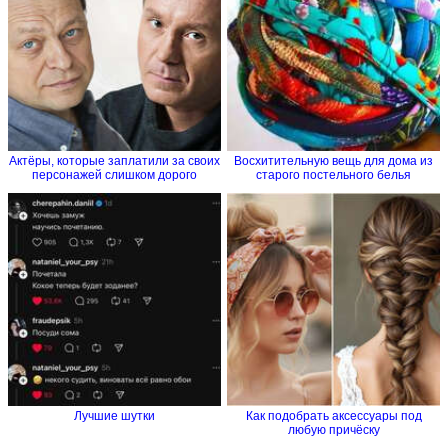
Актёры, которые заплатили за своих
Восхитительную вещь для дома из
персонажей слишком дорого
старого постельного белья
Лучшие шутки
Как подобрать аксессуары под
любую причёску