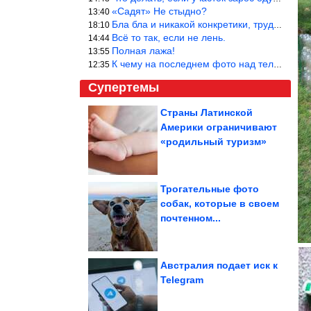
«Садят» Не стыдно?
13:40
Бла бла и никакой конкретики, трудно указать наименование рекоме
18:10
Всё то так, если не лень.
14:44
Полная лажа!
13:55
К чему на последнем фото над телевизором две полки? Делают интер
12:35
Супертемы
Страны Латинской
Америки ограничивают
Как римляне возводили
свои неприступные
«родильный туризм»
лагеря? «Город»...
Трогательные фото
собак, которые в своем
Юмор в режиме
почтенном...
максимальной
мощности
Австралия подает иск к
Telegram
Факты, которые заставят пересмотреть ваши представления...