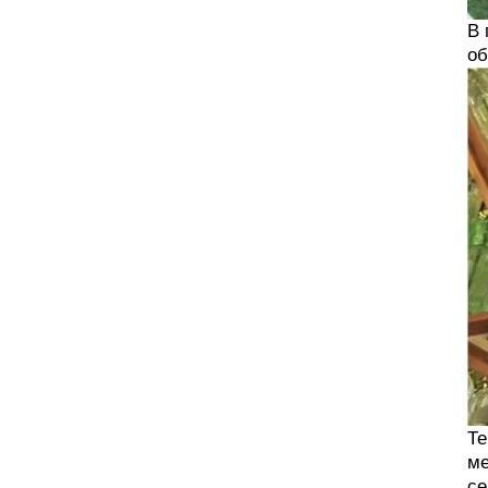
В 
об
Те
ме
се