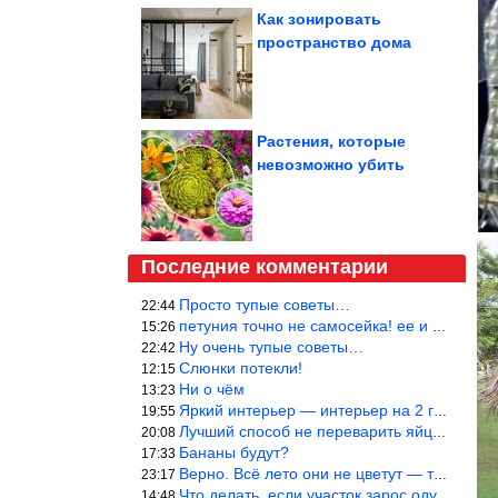
Как зонировать
пространство дома
Растения, которые
невозможно убить
Последние комментарии
Просто тупые советы…
22:44
петуния точно не самосейка! ее и из рассады тяжело вырастить!
15:26
Ну очень тупые советы…
22:42
Слюнки потекли!
12:15
Ни о чём
13:23
Яркий интерьер — интерьер на 2 года! Человек должен отдыхать в с
19:55
Лучший способ не переварить яйцо — довести его до кипения и выкл
20:08
Бананы будут?
17:33
Верно. Всё лето они не цветут — только в его начале. Достаточно
23:17
Что делать, если участок зарос одуванчиками — ничего.
14:48