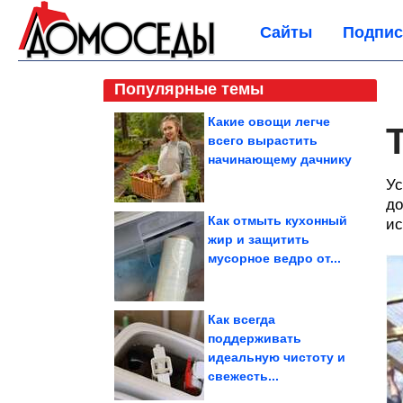
Сайты
Подпис
Популярные темы
Какие овощи легче
всего вырастить
начинающему дачнику
Ус
до
Как отмыть кухонный
ис
жир и защитить
мусорное ведро от...
Как всегда
поддерживать
идеальную чистоту и
свежесть...