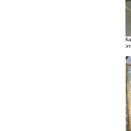
Ка
эт