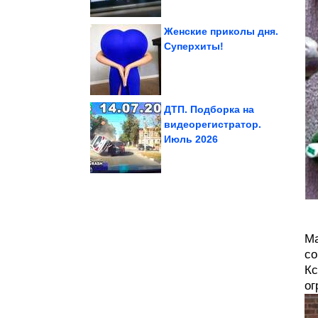
Женские приколы дня.
Суперхиты!
фоторамок
использование
Нестандартное
ДТП. Подборка на
видеорегистратор.
Июль 2026
вашего здоровья
Смехотерапия. Всё для
Ма
со
Кс
ог