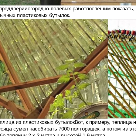
преддверииогородно-полевых работпоспешим показать, 
ычных пластиковых бутылок.
плица из пластиковых бутылокВот, к примеру, теплица н
сяца сумел насобирать 7000 полторашек, а потом из эт
бе теплицу 2 х 2 метра и высотой 1,9 метра.