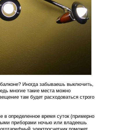
, балконе? Иногда забываешь выключить,
ведь многие такие места можно
вещение там будет расходоваться строго
е в определенное время суток (примерно
овыми приборами ночью или владеешь
ноготарифный электросчетчик поможет