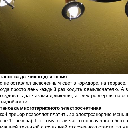
тановка датчиков движения
о не оставлял включенным свет в коридоре, на террасе
огда просто лень каждый раз ходить к выключателю. А 
орудовать датчиками движения, и электроэнергия на ос
 надобности.
тановка многотарифного электросчетчика
кой прибор позволяет платить за электроэнергию меньш
сле 11 вечера). Поэтому, если часто пользуешься быт
машней техникой с функцией отложенного старта, то м