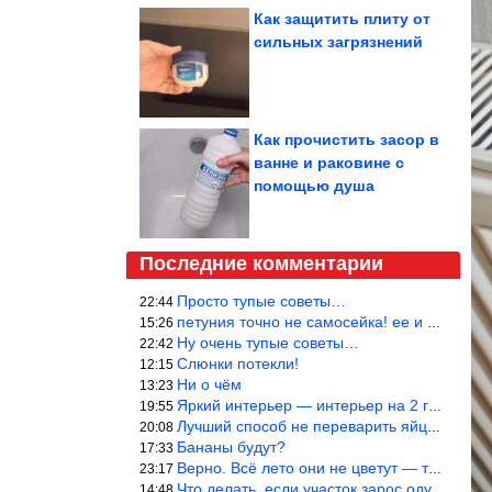
Как защитить плиту от
сильных загрязнений
Как прочистить засор в
ванне и раковине с
помощью душа
Последние комментарии
Просто тупые советы…
22:44
петуния точно не самосейка! ее и из рассады тяжело вырастить!
15:26
Ну очень тупые советы…
22:42
Слюнки потекли!
12:15
Ни о чём
13:23
Яркий интерьер — интерьер на 2 года! Человек должен отдыхать в с
19:55
Лучший способ не переварить яйцо — довести его до кипения и выкл
20:08
Бананы будут?
17:33
Верно. Всё лето они не цветут — только в его начале. Достаточно
23:17
Что делать, если участок зарос одуванчиками — ничего.
14:48