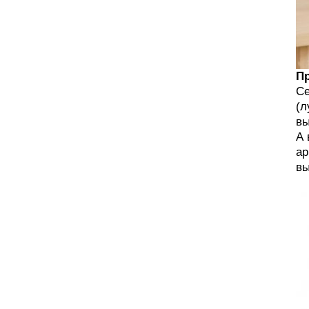
П
Се
(л
вы
А 
ар
вы