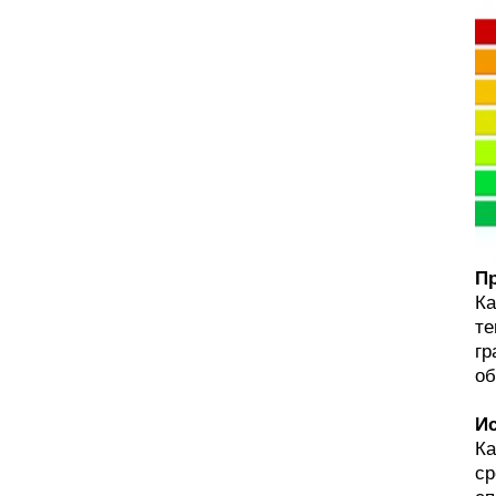
Пр
Ка
те
гр
об
Ис
Ка
ср