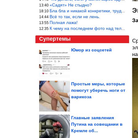
«Садят» Не стыдно?
13:40
Э
Бла бла и никакой конкретики, трудно указать наименование рекоме
18:10
Всё то так, если не лень.
14:44
З
Полная лажа!
13:55
К чему на последнем фото над телевизором две полки? Делают интер
12:35
Супертемы
Ср
эл
Юмор из соцсетей
на
Простые домашние
тесты. Как за 5 минут
проверить...
Простые меры, которые
помогут уберечь ноги от
19-летняя девушка
варикоза
заявила об избиении в
полиции в...
Главные заявления
Путина на совещании в
Кремле об...