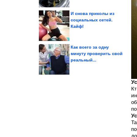
И снова приколы из
социальных сетей.
Кайф!
современной техники,...
задолго до
Вещи, созданные
Как всего за одну
минуту проверить свой
реальный...
может ли...
Какой бывает магний и
Его всегда не хватает.
Ус
Кт
ин
об
по
Ус
Та
по
до