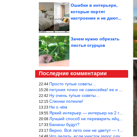
Ошибки в интерьере,
которые портят
настроение и не дают...
Зачем нужно обрезать
листья огурцов
Последние комментарии
Просто тупые советы…
22:44
петуния точно не самосейка! ее и из рассады тяжело вырастить!
15:26
Ну очень тупые советы…
22:42
Слюнки потекли!
12:15
Ни о чём
13:23
Яркий интерьер — интерьер на 2 года! Человек должен отдыхать в с
19:55
Лучший способ не переварить яйцо — довести его до кипения и выкл
20:08
Бананы будут?
17:33
Верно. Всё лето они не цветут — только в его начале. Достаточно
23:17
Что делать, если участок зарос одуванчиками — ничего.
14:48