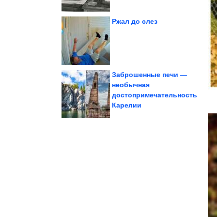
Ржал до слез
Снова мемы
Заброшенные печи —
необычная
достопримечательность
Андрея Мерзликина
Что произошло в семье
Карелии