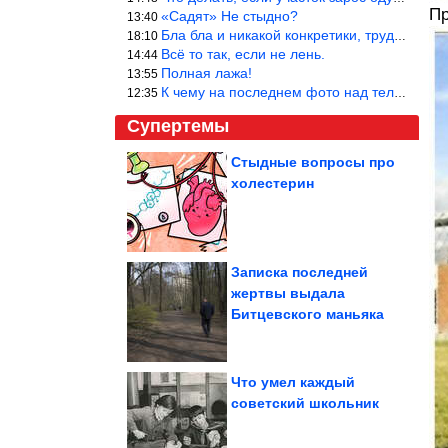
Пр
«Садят» Не стыдно?
13:40
Бла бла и никакой конкретики, трудно указать наименование рекоме
18:10
Всё то так, если не лень.
14:44
Полная лажа!
13:55
К чему на последнем фото над телевизором две полки? Делают интер
12:35
Супертемы
Стыдные вопросы про
холестерин
Как сделать вкусным,
сочным, без жилок?
Мясо на...
Записка последней
жертвы выдала
Как интуитивное
Битцевского маньяка
питание меняет тело без
голодовок
Что умел каждый
советский школьник
Свежачок из социальных сетей. Браво!