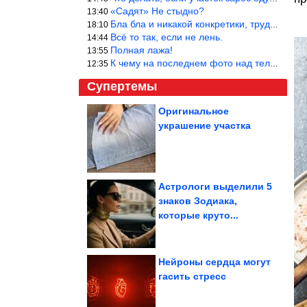
«Садят» Не стыдно?
13:40
Бла бла и никакой конкретики, трудно указать наименование рекоме
18:10
Всё то так, если не лень.
14:44
Полная лажа!
13:55
К чему на последнем фото над телевизором две полки? Делают интер
12:35
Супертемы
Оригинальное
украшение участка
С помощью новой
модели предсказали
поведение датчиков...
Астрологи выделили 5
знаков Зодиака,
Алекс Форст:
которые круто...
знакомство с планетой
Нейроны сердца могут
гасить стресс
Импорт нефти из России в Индию в июле стал рекордным с...