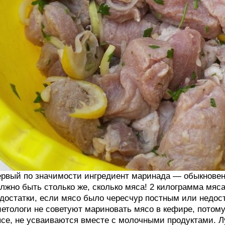
рвый по значимости ингредиент маринада — обыкновенн
лжно быть столько же, сколько мяса! 2 килограмма мяс
достатки, если мясо было чересчур постным или недос
етологи не советуют мариновать мясо в кефире, потому
се, не усваиваются вместе с молочными продуктами. Л