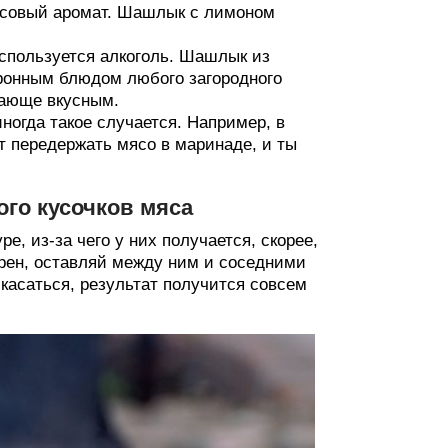
русовый аромат. Шашлык с лимоном
спользуется алкоголь. Шашлык из
коронным блюдом любого загородного
сающе вкусным.
ногда такое случается. Например, в
т передержать мясо в маринаде, и ты
го кусочков мяса
, из-за чего у них получается, скорее,
рен, оставляй между ним и соседними
икасаться, результат получится совсем