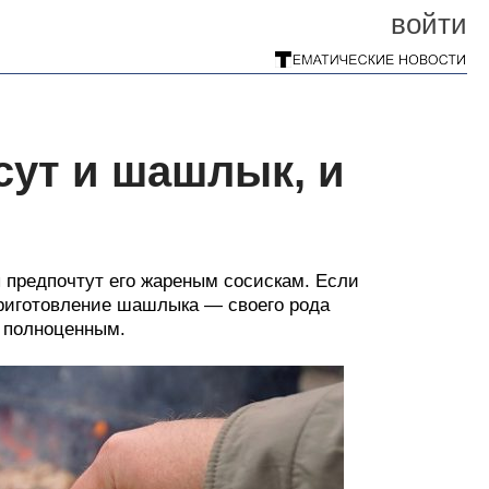
войти
сут и шашлык, и
 предпочтут его жареным сосискам. Если
 приготовление шашлыка — своего рода
я полноценным.