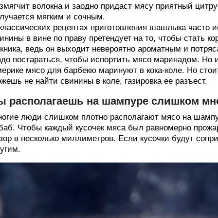
змягчит волокна и заодно придаст мясу приятный цит
лучается мягким и сочным.
классических рецептах приготовления шашлыка часто и
инины в вине по праву претендует на то, чтобы стать 
кника, ведь он выходит невероятно ароматным и потря
до постараться, чтобы испортить мясо маринадом. Но и
ерике мясо для барбекю маринуют в кока-коле. Но стои
жешь не найти свинины в коле, газировка ее разъест.
ы располагаешь на шампуре слишком мно
огие люди слишком плотно располагают мясо на шампуре
баб. Чтобы каждый кусочек мяса был равномерно прожа
зор в несколько миллиметров. Если кусочки будут сопр
угим.