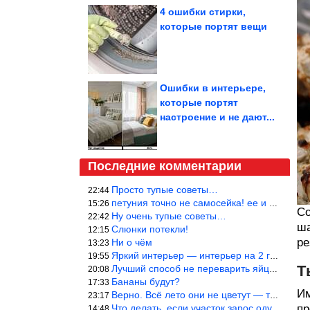
4 ошибки стирки,
которые портят вещи
Ошибки в интерьере,
которые портят
настроение и не дают...
Последние комментарии
Просто тупые советы…
22:44
петуния точно не самосейка! ее и из рассады тяжело вырастить!
15:26
Со
Ну очень тупые советы…
22:42
ша
Слюнки потекли!
12:15
ре
Ни о чём
13:23
Яркий интерьер — интерьер на 2 года! Человек должен отдыхать в с
19:55
Т
Лучший способ не переварить яйцо — довести его до кипения и выкл
20:08
Бананы будут?
17:33
Им
Верно. Всё лето они не цветут — только в его начале. Достаточно
23:17
Что делать, если участок зарос одуванчиками — ничего.
пр
14:48