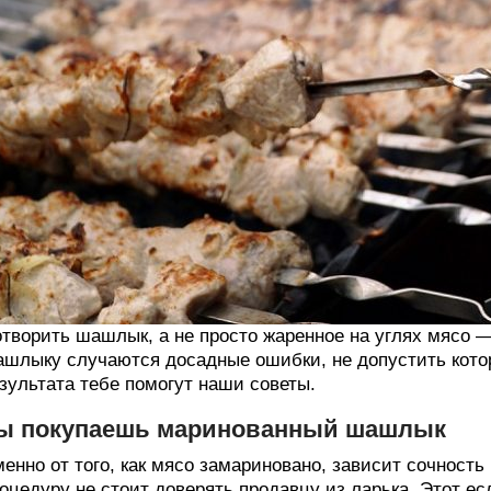
творить шашлык, а не просто жаренное на углях мясо —
шлыку случаются досадные ошибки, не допустить котор
зультата тебе помогут наши советы.
ы покупаешь маринованный шашлык
енно от того, как мясо замариновано, зависит сочност
оцедуру не стоит доверять продавцу из ларька. Этот ес