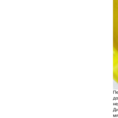
Пе
до
не
Ди
мя