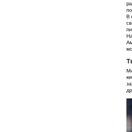
ра
по
В 
св
пи
На
Ам
мо
Т
Мн
ке
за
др