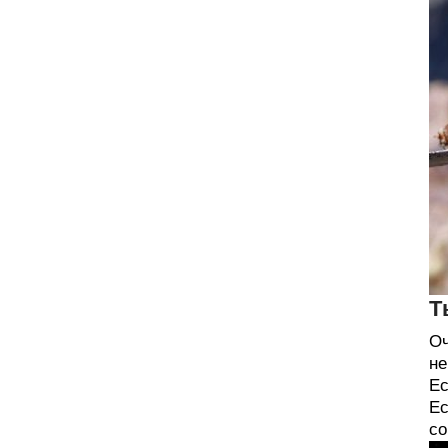
Т
Оч
не
Ес
Ес
со