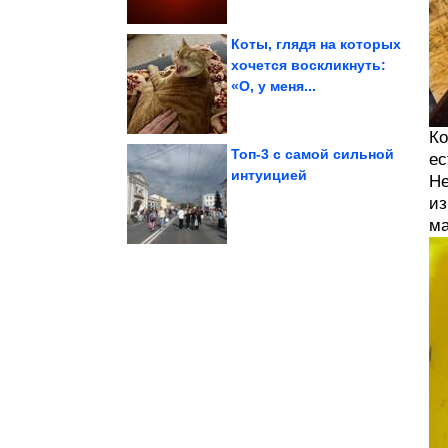
Коты, глядя на которых
хочется воскликнуть:
«О, у меня...
жизнь
Долгая нездоровая
Ко
Топ-3 с самой сильной
ес
интуицией
Не
Напавший на...
из
летней супруге?
Что известно о его 18-
ма