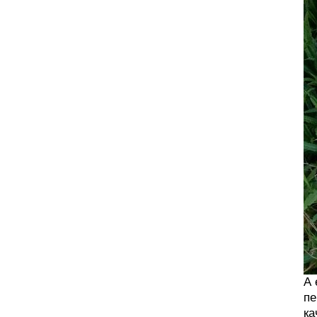
А 
пе
ка