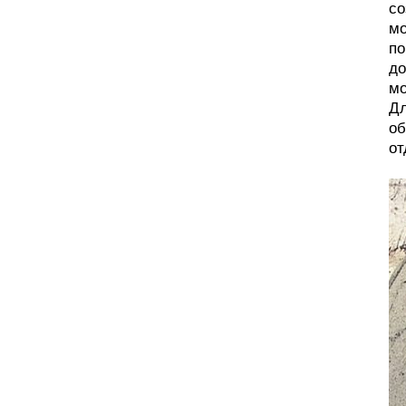
со
мо
по
до
мо
Дл
об
от