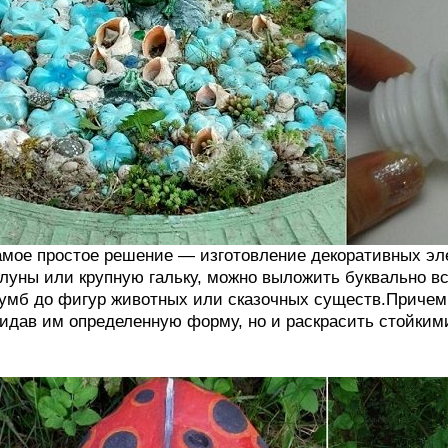
мое простое решение — изготовление декоративных эл
луны или крупную гальку, можно выложить буквально вс
умб до фигур животных или сказочных существ.Причем
идав им определенную форму, но и раскрасить стойким