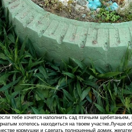
если тебе хочется наполнить сад птичьим щебетаньем, 
рнатым хотелось находиться на твоем участке.Лучше о
честве кормушки и сделать полноценный домик, желател