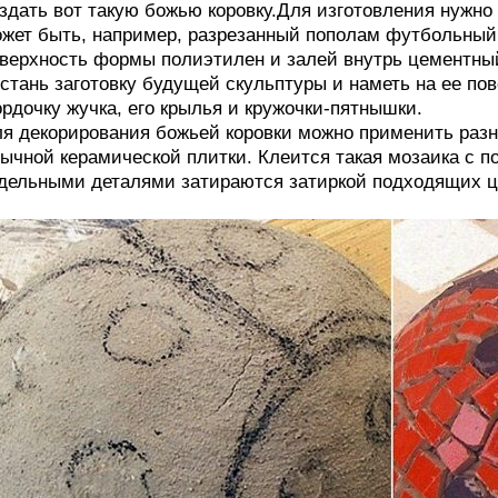
здать вот такую божью коровку.Для изготовления нужн
жет быть, например, разрезанный пополам футбольный
верхность формы полиэтилен и залей внутрь цементный р
стань заготовку будущей скульптуры и наметь на ее п
рдочку жучка, его крылья и кружочки-пятнышки.
я декорирования божьей коровки можно применить разн
ычной керамической плитки. Клеится такая мозаика с 
дельными деталями затираются затиркой подходящих ц