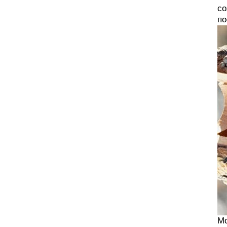
со
по
Мо