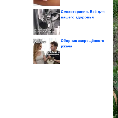
Смехотерапия. Всё для
вашего здоровья
пластиковой корзины
Переделка сломанной
Сборник запрещённого
ржача
приколов
Свежий сборник СМС-