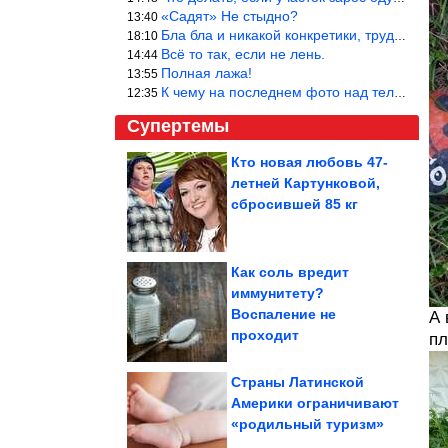
«Садят» Не стыдно?
13:40
Бла бла и никакой конкретики, трудно указать наименование рекоме
18:10
Всё то так, если не лень.
14:44
Полная лажа!
13:55
К чему на последнем фото над телевизором две полки? Делают интер
12:35
Супертемы
Кто новая любовь 47-
летней Картунковой,
ДТП. Подборка на
видеорегистратор.
сбросившей 85 кг
Июль 2026
Как соль вредит
иммунитету?
Вещи, созданные
Воспаление не
задолго до
А 
современной техники,...
проходит
пл
Страны Латинской
Америки ограничивают
«родильный туризм»
Простой салат, который хочется готовить все лето....