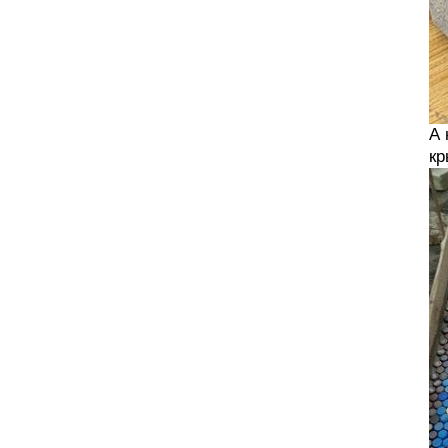
А 
кр