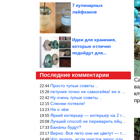
7 кулинарных
лайфхаков
Идеи для хранения,
которые отлично
подойдут для...
Последние комментарии
Са
Просто тупые советы…
22:44
ва
петуния точно не самосейка! ее и из рассады тяжело вырастить!
15:26
кл
Ну очень тупые советы…
22:42
пр
Слюнки потекли!
12:15
Ни о чём
13:23
Яркий интерьер — интерьер на 2 года! Человек должен отдыхать в с
19:55
Лучший способ не переварить яйцо — довести его до кипения и выкл
20:08
Бананы будут?
17:33
Верно. Всё лето они не цветут — только в его начале. Достаточно
23:17
Что делать, если участок зарос одуванчиками — ничего.
14:48