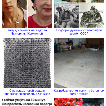
Кому достанется наследство
Подборка душевных фотографий
Екатерины Жемчужной
времён СССР
С помощью новой модели
Как избавиться от пыли на бетонном
предсказали поведение датчиков
полу в гараже
на...