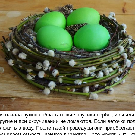
я начала нужно собрать тонкие прутики вербы, ивы или
ругие и при скручивании не ломаются. Если веточки по
ложить в воду. После такой процедуры они приобретают
дбираем емкость нужного диаметра – это может быть ка