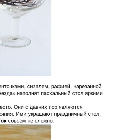
енточками, сизалем, рафией, нарезанной
незда» наполнят пасхальный стол яркими
есто. Они с давних пор являются
тояния. Ими украшают праздничный стол,
ток
совсем не сложно.