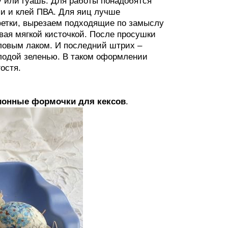
у или гуашь. Для работы понадобятся
и и клей ПВА. Для яиц лучше
фетки, вырезаем подходящие по замыслу
вая мягкой кисточкой. После просушки
иловым лаком. И последний штрих –
лодой зеленью. В таком оформлении
остя.
ионные формочки для кексов
.