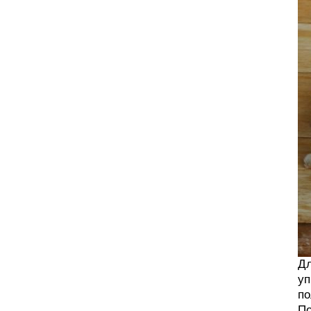
Дл
уп
по
По