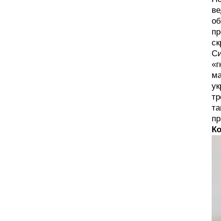
ве
об
пр
ск
Си
«г
ма
ук
тр
та
пр
К