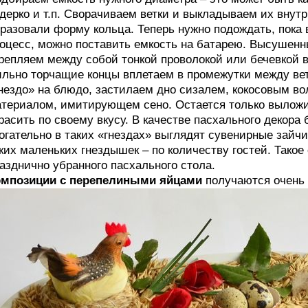
дерко и т.п. Сворачиваем ветки и выкладываем их внут
разовали форму кольца. Теперь нужно подождать, пока 
оцесс, можно поставить емкость на батарею. Высушенн
репляем между собой тонкой проволокой или бечевкой в
льно торчащие концы вплетаем в промежутки между ве
нездо» на блюдо, застилаем дно сизалем, кокосовым в
териалом, имитирующем сено. Остается только выложи
расить по своему вкусу. В качестве пасхального декора
огательно в таких «гнездах» выглядят сувенирные зайч
ких маленьких гнездышек – по количеству гостей. Тако
азднично убранного пасхального стола.
омпозиции с перепелиными яйцами
получаются очень