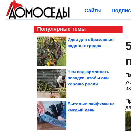
Сайты
Подпис
Популярные темы
Идеи для обрамления
садовых грядок
Чем подкармливать
Па
посадки, чтобы они
уд
хорошо росли
их
Пр
Бытовые лайфхаки на
дл
каждый день