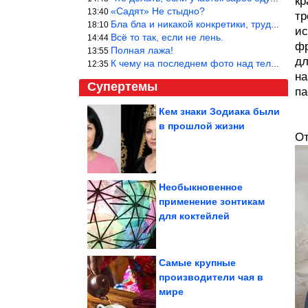
кр
«Садят» Не стыдно?
13:40
тр
Бла бла и никакой конкретики, трудно указать наименование рекоме
18:10
ис
Всё то так, если не лень.
14:44
фр
Полная лажа!
13:55
дл
К чему на последнем фото над телевизором две полки? Делают интер
12:35
на
Супертемы
па
Кем знаки Зодиака были
в прошлой жизни
Доказательства того,
От
что кошки способны
влюбить в себя...
Необыкновенное
применение зонтикам
Самые очаровательные
для коктейлей
фотографии с бобрами
Самые крупные
производители чая в
мире
Самые опасные игрушки