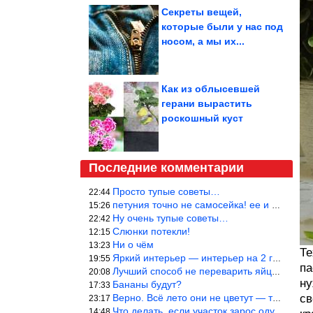
Секреты вещей,
которые были у нас под
носом, а мы их...
Как из облысевшей
герани вырастить
роскошный куст
Последние комментарии
Просто тупые советы…
22:44
петуния точно не самосейка! ее и из рассады тяжело вырастить!
15:26
Ну очень тупые советы…
22:42
Слюнки потекли!
12:15
Ни о чём
13:23
Те
Яркий интерьер — интерьер на 2 года! Человек должен отдыхать в с
19:55
па
Лучший способ не переварить яйцо — довести его до кипения и выкл
20:08
ну
Бананы будут?
17:33
Верно. Всё лето они не цветут — только в его начале. Достаточно
св
23:17
Что делать, если участок зарос одуванчиками — ничего.
14:48