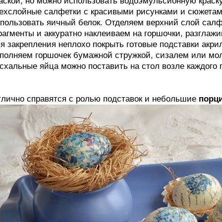
аской, но можно использовать водоэмульсионную краск
ехслойные салфетки с красивыми рисунками и сюжетам
пользовать яичный белок. Отделяем верхний слой сал
агменты и аккуратно наклеиваем на горшочки, разглажи
я закрепления неплохо покрыть готовые подставки акр
полняем горшочек бумажной стружкой, сизалем или мо
схальные яйца можно поставить на стол возле каждого г
лично справятся с ролью подставок и небольшие
порц