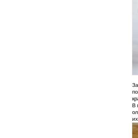
За
по
кр
В 
ол
их