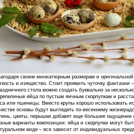
агодаря своим миниатюрным размерам и оригинальной 
гкость и изящество. Стоит проявить чуточку фантазии
аздничного стола можно создать буквально за нескольк
репелиные яйца по пустым яичным скорлупкам и расст
са или пшеницы. Вместо крупы хорошо использовать ис
честве основы будут выглядеть по-весеннему жизнерадо
лень, цветы, перышки добавят еще большее ощущение 
зные варианты композиции: яйца и скорлупки могут быт
туральном виде – все зависит от индивидуальных предп