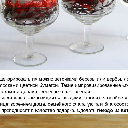
декорировать их можно веточками березы или вербы, л
лосками цветной бумагой. Такие импровизированные «г
асками и добавят весеннего настроения.
пасхальных композициях «гнездам» отводится особое м
ицетворением дома, семейного очага, уюта и благосос
 преподносят в качестве подарка. Сделать
гнездо из ве