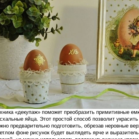
хника «декупаж» поможет преобразить примитивные емк
схальные яйца. Этот простой способ позволит украсить 
жно предварительно подготовить, обрезав неровные верх
етлом фоне рисунок будет выглядеть ярче и выразител