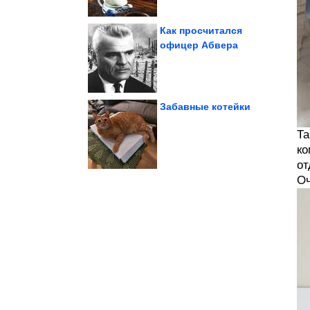
Как просчитался
офицер Абвера
гасить стресс
Нейроны сердца могут
Забавные котейки
Та
текстуры. Молочная...
секрет идеальной
Повара раскрыли
ко
от
Оч