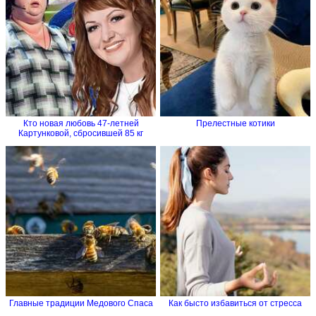
Кто новая любовь 47-летней
Прелестные котики
Картунковой, сбросившей 85 кг
Главные традиции Медового Спаса
Как бысто избавиться от стресса