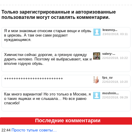
Только зарегистрированные и авторизованные
пользователи могут оставлять комментарии.
krasnoy...
Я и мои знакомые относим старые вещи и обувь
23/02/2018, 03:11
в церковь. А там они сами раздают
нуждающимся.
valery-...
Химчистки сейчас дорогие, а грязную одежду
22/02/2018, 10:22
дарить неловко. Поэтому её выбрасывают, как и
вполне годную обувь.
fps_sv
+++++++++++++++++++++++++
22/02/2018, 10:20
moshnin...
Как много вариантов! Но это только в Москве, я
22/02/2018, 09:29
о таких ящиках и не слышала… Но все равно
спасибо!
Последние комментарии
Просто тупые советы…
22:44