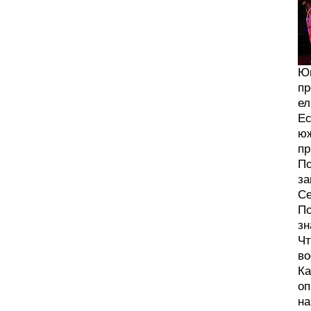
Юг
пр
ел
Ес
юж
пр
По
за
Се
По
зн
Чт
во
Ка
оп
на