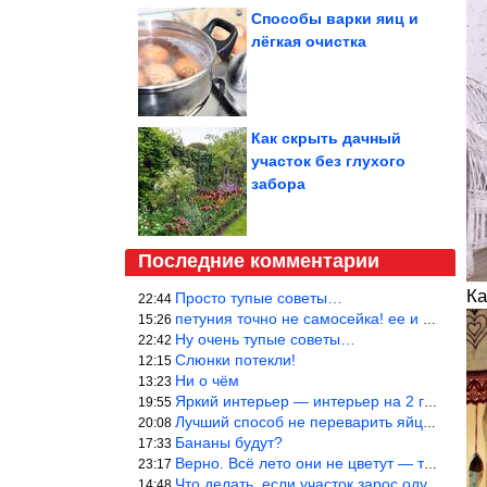
Способы варки яиц и
лёгкая очистка
Как cкрыть дачный
участок без глухого
забора
Последние комментарии
Ка
Просто тупые советы…
22:44
петуния точно не самосейка! ее и из рассады тяжело вырастить!
15:26
Ну очень тупые советы…
22:42
Слюнки потекли!
12:15
Ни о чём
13:23
Яркий интерьер — интерьер на 2 года! Человек должен отдыхать в с
19:55
Лучший способ не переварить яйцо — довести его до кипения и выкл
20:08
Бананы будут?
17:33
Верно. Всё лето они не цветут — только в его начале. Достаточно
23:17
Что делать, если участок зарос одуванчиками — ничего.
14:48