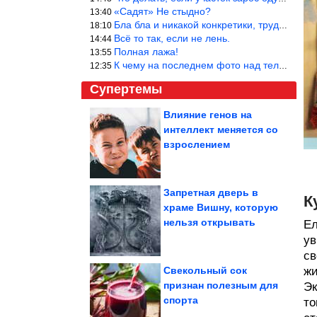
«Садят» Не стыдно?
13:40
Бла бла и никакой конкретики, трудно указать наименование рекоме
18:10
Всё то так, если не лень.
14:44
Полная лажа!
13:55
К чему на последнем фото над телевизором две полки? Делают интер
12:35
Супертемы
Влияние генов на
интеллект меняется со
Мужчина избил
туристку из России в
взрослением
грузинском отеле....
Запретная дверь в
К
храме Вишну, которую
Крошки, при взгляде на
нельзя открывать
которых сердце
Ел
сжимается от...
ув
св
Свекольный сок
ж
признан полезным для
Эк
спорта
то
Шерстяные разбойники, пойманные с поличным