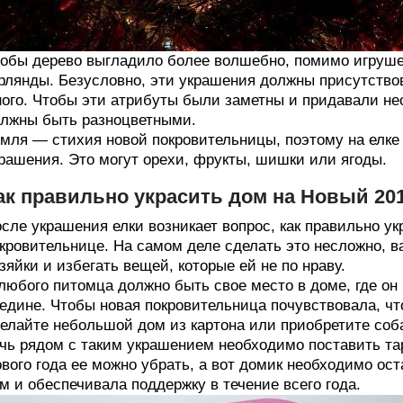
обы дерево выгладило более волшебно, помимо игруше
рлянды. Безусловно, эти украшения должны присутствов
ого. Чтобы эти атрибуты были заметны и придавали не
лжны быть разноцветными.
мля — стихия новой покровительницы, поэтому на елке
рашения. Это могут орехи, фрукты, шишки или ягоды.
ак правильно украсить дом на Новый 201
сле украшения елки возникает вопрос, как правильно ук
кровительнице. На самом деле сделать это несложно, 
зяйки и избегать вещей, которые ей не по нраву.
любого питомца должно быть свое место в доме, где он
едине. Чтобы новая покровительница почувствовала, чт
елайте небольшой дом из картона или приобретите соб
чь рядом с таким украшением необходимо поставить т
вого года ее можно убрать, а вот домик необходимо ост
м и обеспечивала поддержку в течение всего года.