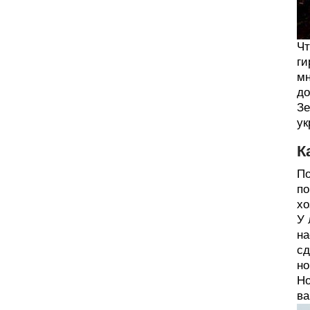
Чт
ги
мн
до
Зе
ук
К
По
по
хо
У 
на
сд
но
Но
ва