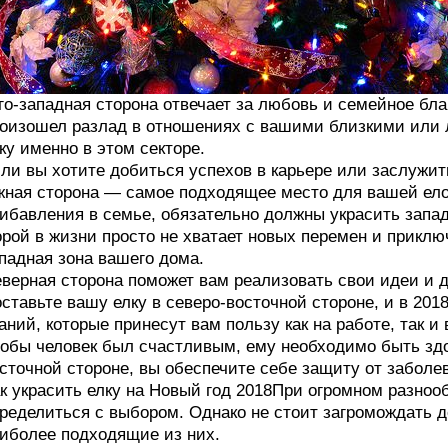
о-западная сторона отвечает за любовь и семейное бла
оизошел разлад в отношениях с вашими близкими или 
ку именно в этом секторе.
ли вы хотите добиться успехов в карьере или заслужить
ная сторона — самое подходящее место для вашей ело
ибавления в семье, обязательно должны украсить запа
рой в жизни просто не хватает новых перемен и приключ
падная зона вашего дома.
верная сторона поможет вам реализовать свои идеи и 
ставьте вашу елку в северо-восточной стороне, и в 201
аний, которые принесут вам пользу как на работе, так и 
обы человек был счастливым, ему необходимо быть здо
сточной стороне, вы обеспечите себе защиту от заболев
к украсить елку на Новый год 2018При огромном разноо
ределиться с выбором. Однако не стоит загромождать
иболее подходящие из них.