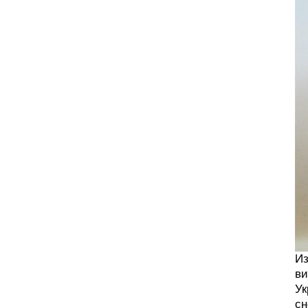
Из
ви
Ук
сн