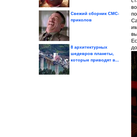
ст
во
Свежий сборник СМС-
по
приколов
Са
жизни
им
путешествия как стиль
фотография и
Нейт Люббе:
вы
Ес
8 архитектурных
до
шедевров планеты,
которые приводят в...
чтобы не толстеть
Что съесть после 18:00,