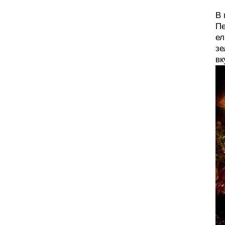
В 
Пе
ел
зе
вк