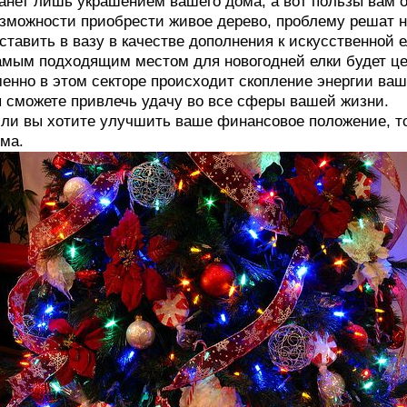
анет лишь украшением вашего дома, а вот пользы вам он
зможности приобрести живое дерево, проблему решат н
ставить в вазу в качестве дополнения к искусственной е
мым подходящим местом для новогодней елки будет цен
енно в этом секторе происходит скопление энергии ваше
 сможете привлечь удачу во все сферы вашей жизни.
ли вы хотите улучшить ваше финансовое положение, то 
ма.