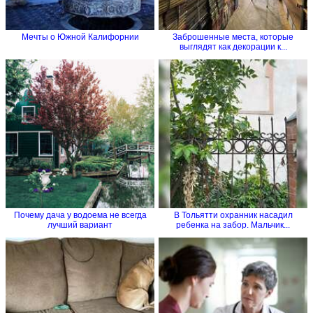
Мечты о Южной Калифорнии
Заброшенные места, которые
выглядят как декорации к...
Почему дача у водоема не всегда
В Тольятти охранник насадил
лучший вариант
ребенка на забор. Мальчик...