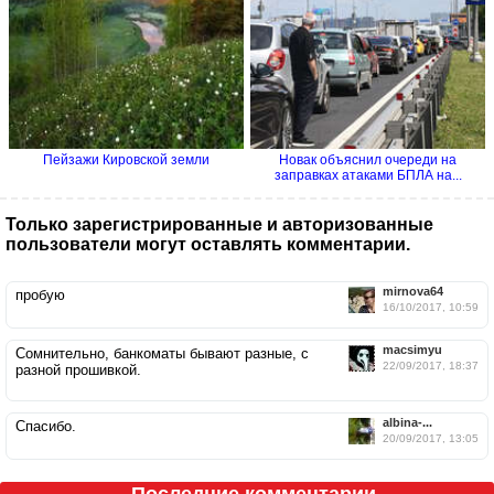
Пейзажи Кировской земли
Новак объяснил очереди на
заправках атаками БПЛА на...
Только зарегистрированные и авторизованные
пользователи могут оставлять комментарии.
mirnova64
пробую
16/10/2017, 10:59
macsimyu
Сомнительно, банкоматы бывают разные, с
22/09/2017, 18:37
разной прошивкой.
albina-...
Спасибо.
20/09/2017, 13:05
Последние комментарии