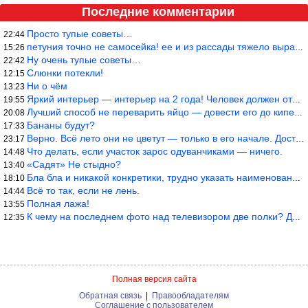
Последние комментарии
Просто тупые советы…
22:44
петуния точно не самосейка! ее и из рассады тяжело вырастить!
15:26
Ну очень тупые советы…
22:42
Слюнки потекли!
12:15
Ни о чём
13:23
Яркий интерьер — интерьер на 2 года! Человек должен отдыхать в с
19:55
Лучший способ не переварить яйцо — довести его до кипения и выкл
20:08
Бананы будут?
17:33
Верно. Всё лето они не цветут — только в его начале. Достаточно
23:17
Что делать, если участок зарос одуванчиками — ничего.
14:48
«Садят» Не стыдно?
13:40
Бла бла и никакой конкретики, трудно указать наименование рекоме
18:10
Всё то так, если не лень.
14:44
Полная лажа!
13:55
К чему на последнем фото над телевизором две полки? Делают интер
12:35
Полная версия сайта
Обратная связь
|
Правообладателям
Соглашение с пользователем