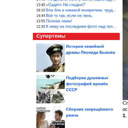
«Садят» Не стыдно?
13:40
Бла бла и никакой конкретики, трудно указать наименование рекоме
18:10
Всё то так, если не лень.
14:44
Полная лажа!
13:55
К чему на последнем фото над телевизором две полки? Делают интер
12:35
Супертемы
История семейной
драмы Леонида Быкова
Как светская львица
оттаскала балерину за
волосы из-за...
Подборка душевных
фотографий времён
Дуров сравнил ЕС с
СССР
«банановой
республикой» из-за
закона...
Сп
ос
Сборник запрещённого
ржача
1
Самые крупные производители чая в мире