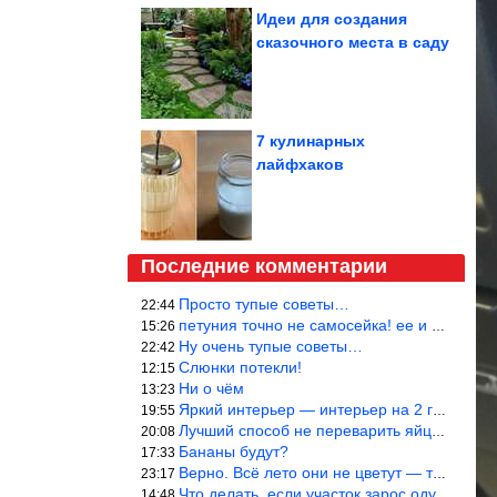
Идеи для создания
сказочного места в саду
7 кулинарных
лайфхаков
Последние комментарии
Просто тупые советы…
22:44
петуния точно не самосейка! ее и из рассады тяжело вырастить!
15:26
Ну очень тупые советы…
22:42
Слюнки потекли!
12:15
Ни о чём
13:23
Яркий интерьер — интерьер на 2 года! Человек должен отдыхать в с
19:55
Лучший способ не переварить яйцо — довести его до кипения и выкл
20:08
Бананы будут?
17:33
Верно. Всё лето они не цветут — только в его начале. Достаточно
23:17
Что делать, если участок зарос одуванчиками — ничего.
14:48