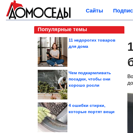
Сайты
Подпис
Популярные темы
11 недорогих товаров
для дома
Чем подкармливать
Bо
посадки, чтобы они
до
хорошо росли
4 ошибки стирки,
которые портят вещи