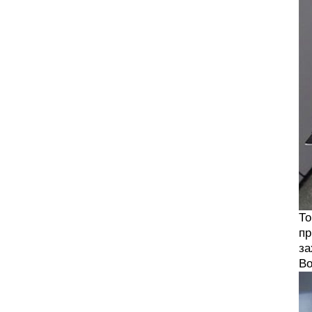
То
пр
за
Во