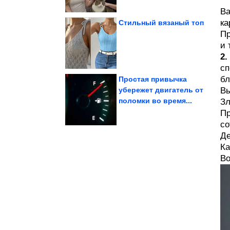
Ва
ка
Стильный вязаный топ
Пр
и 
Юмор из соцсетей
2
сп
бл
Простая привычка
убережет двигатель от
Вы
поломки во время...
Зл
зодиака
привлекательные знаки
Самые
Пр
со
Де
Ка
Во