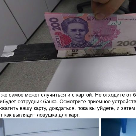
 же самое может случиться и с картой. Не отходите от б
ибудет сотрудник банка. Осмотрите приемное устройств
хватить вашу карту, дождаться, пока вы уйдете, и затем 
т как выглядит ловушка для карт.