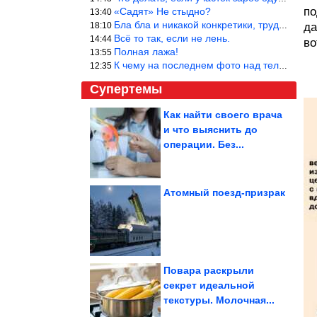
по
«Садят» Не стыдно?
13:40
Бла бла и никакой конкретики, трудно указать наименование рекоме
18:10
да
Всё то так, если не лень.
14:44
во
Полная лажа!
13:55
К чему на последнем фото над телевизором две полки? Делают интер
12:35
Супертемы
Как найти своего врача
и что выяснить до
Потрясающие кадры из
90-х. Вау!
операции. Без...
Атомный поезд-призрак
Шерстяные разбойники,
пойманные с поличным
Повара раскрыли
секрет идеальной
текстуры. Молочная...
Найден серьезный побочный эффект подсластителей. Особо...