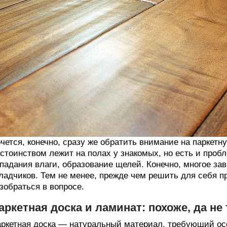
чется, конечно, сразу же обратить внимание на паркетну
стоинством лежит на полах у знакомых, но есть и проб
падания влаги, образование щелей. Конечно, многое за
ладчиков. Тем не менее, прежде чем решить для себя п
зобраться в вопросе.
аркетная доска и ламинат: похоже, да не 
ркетная доска — натуральный материал, требующий особ