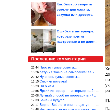
Как быстро сварить
свеклу для салата,
закуски или десерта
Ошибки в интерьере,
которые портят
настроение и не дают...
Последние комментарии
Просто тупые советы…
22:44
Хо
петуния точно не самосейка! ее и из рассады тяжело вырастить!
15:26
до
Ну очень тупые советы…
22:42
по
Слюнки потекли!
12:15
ук
Ни о чём
13:23
ра
Яркий интерьер — интерьер на 2 года! Человек должен отдыхать в с
19:55
Лучший способ не переварить яйцо — довести его до кипения и выкл
20:08
П
Бананы будут?
17:33
Верно. Всё лето они не цветут — только в его начале. Достаточно
23:17
Па
Что делать, если участок зарос одуванчиками — ничего.
14:48