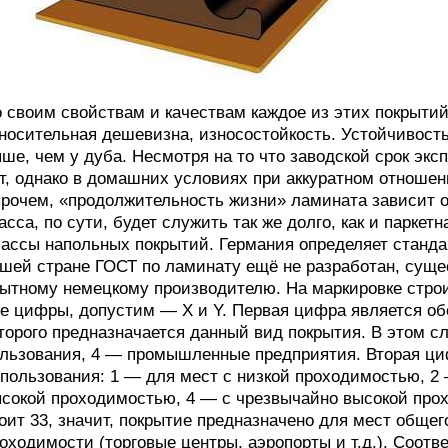
 своим свойствам и качествам каждое из этих покрытий
носительная дешевизна, износостойкость. Устойчивость
ше, чем у дуба. Несмотря на то что заводской срок эк
т, однако в домашних условиях при аккуратном отношен
рочем, «продолжительность жизни» ламината зависит о
асса, по сути, будет служить так же долго, как и паркет
ассы напольных покрытий. Германия определяет стандар
шей стране ГОСТ по ламинату ещё не разработан, суще
ытному немецкому производителю. На маркировке строи
е цифры, допустим — X и Y. Первая цифра является о
торого предназначается данный вид покрытия. В этом 
льзования, 4 — промышленные предприятия. Вторая ци
пользования: 1 — для мест с низкой проходимостью, 2
сокой проходимостью, 4 — с чрезвычайно высокой прох
оит 33, значит, покрытие предназначено для мест обще
оходимости (торговые центры, аэропорты и т.д.). Соотв