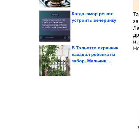
Когда юмор решил
Та
устроить вечеринку
за
Ла
в Африке Китай...
железорудного проекта
Для крупнейшего
др
из
В Тольятти охранник
Не
насадил ребенка на
забор. Мальчик...
куколки из ниток
Очень красивые