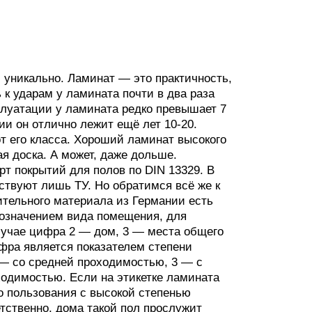
 уникально. Ламинат — это практичность,
 к ударам у ламината почти в два раза
сплуатации у ламината редко превышает 7
ии он отлично лежит ещё лет 10-20.
т его класса. Хороший ламинат высокого
ная доска. А может, даже дольше.
т покрытий для полов по DIN 13329. В
ствуют лишь ТУ. Но обратимся всё же к
тельного материала из Германии есть
бозначением вида помещения, для
случае цифра 2 — дом, 3 — места общего
фра является показателем степени
 — со средней проходимостью, 3 — с
одимостью. Если на этикетке ламината
го пользования с высокой степенью
етственно, дома такой пол прослужит