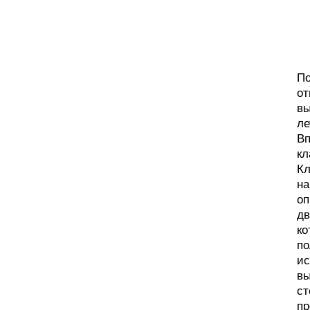
По
от
вы
ле
Вп
кл
Кл
на
оп
дв
ко
по
ис
вы
ст
пр