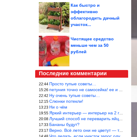
Как быстро и
эффективно
облагородить дачный
участок...
Чистящее средство
меньше чем за 50
рублей
Последние комментарии
Просто тупые советы…
22:44
петуния точно не самосейка! ее и из рассады тяжело вырастить!
15:26
Ну очень тупые советы…
22:42
Слюнки потекли!
12:15
Ни о чём
13:23
Яркий интерьер — интерьер на 2 года! Человек должен отдыхать в с
19:55
Лучший способ не переварить яйцо — довести его до кипения и выкл
20:08
Бананы будут?
17:33
Верно. Всё лето они не цветут — только в его начале. Достаточно
23:17
Что делать, если участок зарос одуванчиками — ничего.
14:48