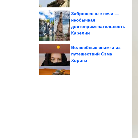
Заброшенные печи —
необычная
достопримечательность
налево - как зубы...
которых сходить
3 знака Зодиака, для
Карелии
Волшебные снимки из
путешествий Сэма
Хорина
усомниться в...
которые заставят вас
Древние артефакты,