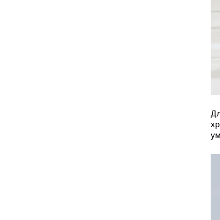
Дл
хр
ум