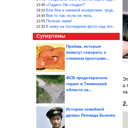
«Садят» Не стыдно?
13:40
Бла бла и никакой конкретики, трудно указать наименование рекоме
18:10
Всё то так, если не лень.
14:44
Полная лажа!
13:55
К чему на последнем фото над телевизором две полки? Делают интер
12:35
Супертемы
Приёма, которые
помогут говорить о
Рассеянному склерозу
подбирают иммунный
сложном простыми...
механизм
ФСБ предотвратила
Эт
теракт в Тюменской
а 
В Ставрополе провели
области на...
конкурс по питью из
унитазов....
за
2
История семейной
драмы Леонида Быкова
Когда жизнь кидает такие пасы, что остаётся только мемить