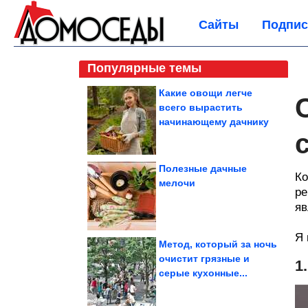
Сайты
Подпис
Популярные темы
Какие овощи легче
всего вырастить
начинающему дачнику
Полезные дачные
Ко
мелочи
ре
яв
Я 
Метод, который за ночь
очистит грязные и
1
серые кухонные...