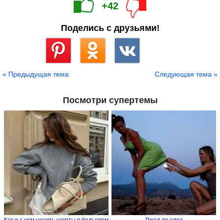
+42
Поделись с друзьями!
Сохранить
« Предыдущая тема
Следующая тема »
Посмотри супертемы
Как и с чем носить шорты в бельевом
Ржал до слез