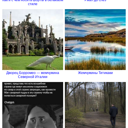
стиле
Дворец Борромео — жемчужина
Жемчужины Титикаки
Северной Италии