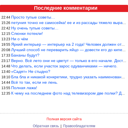
Последние комментарии
Просто тупые советы…
22:44
петуния точно не самосейка! ее и из рассады тяжело вырастить!
15:26
Ну очень тупые советы…
22:42
Слюнки потекли!
12:15
Ни о чём
13:23
Яркий интерьер — интерьер на 2 года! Человек должен отдыхать в с
19:55
Лучший способ не переварить яйцо — довести его до кипения и выкл
20:08
Бананы будут?
17:33
Верно. Всё лето они не цветут — только в его начале. Достаточно
23:17
Что делать, если участок зарос одуванчиками — ничего.
14:48
«Садят» Не стыдно?
13:40
Бла бла и никакой конкретики, трудно указать наименование рекоме
18:10
Всё то так, если не лень.
14:44
Полная лажа!
13:55
К чему на последнем фото над телевизором две полки? Делают интер
12:35
Полная версия сайта
Обратная связь
|
Правообладателям