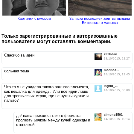
Картинки с юмором
Записка последней жертвы выдала
Битцевского маньяка
Только зарегистрированные и авторизованные
пользователи могут оставлять комментарии.
kazhdan...
Спасибо за идеи!
18/10/2015, 22:27
marinas...
больная тема
14/10/2015, 12:45
ingrid_...
Что-то я не увидела такого важного элемента,
14/10/2015, 08:00
как вешалка для одежды. Или все идеи лишь
для тропических стран, где не нужны куртки и
пальто?
simone1501
да! наша прихожка такого формата —
14/10/2015, 10:14
пролезть бочком между кучей одежды и
стеночкой.