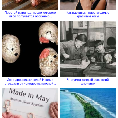
Простой маринад, после которого
Как научиться плести самые
мясо получается особенно...
красивые косы
Дети древних жителей Италии
Что умел каждый советский
страдали от «синдрома плоской...
школьник