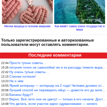
Милая вещица в технике макраме
Как живёт самое узкое государство в
мире
Только зарегистрированные и авторизованные
пользователи могут оставлять комментарии.
Последние комментарии
Просто тупые советы…
22:44
петуния точно не самосейка! ее и из рассады тяжело вырастить!
15:26
Ну очень тупые советы…
22:42
Слюнки потекли!
12:15
Ни о чём
13:23
Яркий интерьер — интерьер на 2 года! Человек должен отдыхать в с
19:55
Лучший способ не переварить яйцо — довести его до кипения и выкл
20:08
Бананы будут?
17:33
Верно. Всё лето они не цветут — только в его начале. Достаточно
23:17
Что делать, если участок зарос одуванчиками — ничего.
14:48