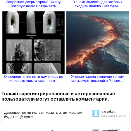
Запретная дверь в храме Вишну,
3 знака Зодиака, для которых
которую нельзя открывать
сходить налево - как зубы...
Определять тип нити научились по
Ученые нашли «горячие точки»
игольным ушкам каменного...
мегаземлетрясений в России....
Только зарегистрированные и авторизованные
пользователи могут оставлять комментарии.
daryako...
Дверные петли нельзя мазать этим маслом,
08/07/2015, 09:57
будет ещё хуже.
snowbird67