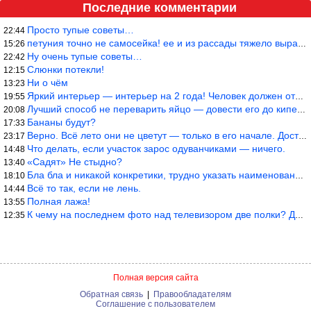
Последние комментарии
Просто тупые советы…
22:44
петуния точно не самосейка! ее и из рассады тяжело вырастить!
15:26
Ну очень тупые советы…
22:42
Слюнки потекли!
12:15
Ни о чём
13:23
Яркий интерьер — интерьер на 2 года! Человек должен отдыхать в с
19:55
Лучший способ не переварить яйцо — довести его до кипения и выкл
20:08
Бананы будут?
17:33
Верно. Всё лето они не цветут — только в его начале. Достаточно
23:17
Что делать, если участок зарос одуванчиками — ничего.
14:48
«Садят» Не стыдно?
13:40
Бла бла и никакой конкретики, трудно указать наименование рекоме
18:10
Всё то так, если не лень.
14:44
Полная лажа!
13:55
К чему на последнем фото над телевизором две полки? Делают интер
12:35
Полная версия сайта
Обратная связь
|
Правообладателям
Соглашение с пользователем