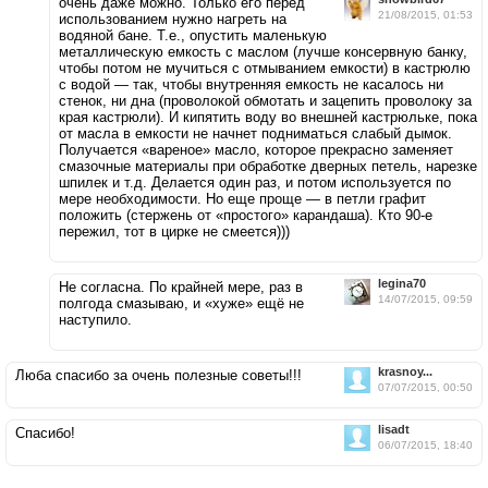
очень даже можно. Только его перед
21/08/2015, 01:53
использованием нужно нагреть на
водяной бане. Т.е., опустить маленькую
металлическую емкость с маслом (лучше консервную банку,
чтобы потом не мучиться с отмыванием емкости) в кастрюлю
с водой — так, чтобы внутренняя емкость не касалось ни
стенок, ни дна (проволокой обмотать и зацепить проволоку за
края кастрюли). И кипятить воду во внешней кастрюльке, пока
от масла в емкости не начнет подниматься слабый дымок.
Получается «вареное» масло, которое прекрасно заменяет
смазочные материалы при обработке дверных петель, нарезке
шпилек и т.д. Делается один раз, и потом используется по
мере необходимости. Но еще проще — в петли графит
положить (стержень от «простого» карандаша). Кто 90-е
пережил, тот в цирке не смеется)))
legina70
Не согласна. По крайней мере, раз в
14/07/2015, 09:59
полгода смазываю, и «хуже» ещё не
наступило.
krasnoy...
Люба спасибо за очень полезные советы!!!
07/07/2015, 00:50
lisadt
Спасибо!
06/07/2015, 18:40