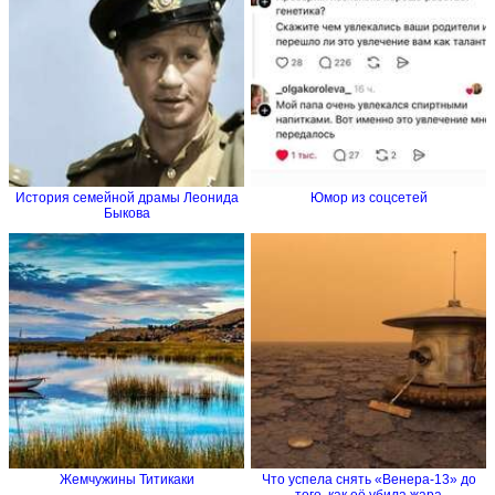
История семейной драмы Леонида
Юмор из соцсетей
Быкова
Жемчужины Титикаки
Что успела снять «Венера-13» до
того, как её убила жара