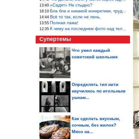
«Садят» Не стыдно?
13:40
Бла бла и никакой конкретики, трудно указать наименование рекоме
18:10
Всё то так, если не лень.
14:44
Полная лажа!
13:55
К чему на последнем фото над телевизором две полки? Делают интер
12:35
Супертемы
Что умел каждый
советский школьник
Крутая идея из старых
джинсов
Определять тип нити
научились по игольным
Простой маринад, после
ушкам...
которого мясо
получается...
Как сделать вкусным,
сочным, без жилок?
Мясо на...
ДТП. Подборка на видеорегистратор. Июль 2026