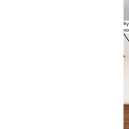
Ку
по