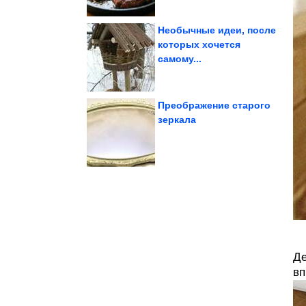
Необычные идеи, после
которых хочется
самому...
влюбить в себя...
что кошки способны
Доказательства того,
Преображение старого
зеркала
убийц сердца
Назвала 5 скрытых
Одиночество и спорт.
Де
вп