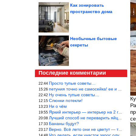
Как зонировать
пространство дома
Необычные бытовые
секреты
Последние комментарии
Просто тупые советы…
22:44
петуния точно не самосейка! ее и из рассады тяжело вырастить!
15:26
Ну очень тупые советы…
22:42
Ку
Слюнки потекли!
12:15
Ра
Ни о чём
13:23
пр
Яркий интерьер — интерьер на 2 года! Человек должен отдыхать в с
19:55
Лучший способ не переварить яйцо — довести его до кипения и выкл
20:08
се
Бананы будут?
17:33
Верно. Всё лето они не цветут — только в его начале. Достаточно
23:17
Что делать, если участок зарос одуванчиками — ничего.
14:48