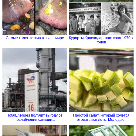
Самые толстые животные в мире
Курорты Краснодарского края 1970-х
годов
TotalEnergies получит выгоду от
Простой салат, который хочется
послабления санкций...
готовить все лето. Молодые...