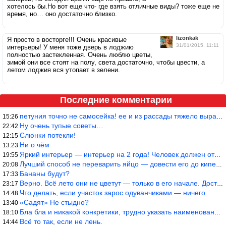
хотелось бы.Но вот еще что- где взять отличные виды? тоже еще не
время, но… оно достаточно близко.
lizonkak
Я просто в восторге!!! Очень красивые
31/01/2015, 11:11
интерьеры! У меня тоже дверь в лоджию
полностью застекленная. Очень люблю цветы,
зимой они все стоят на полу, света достаточно, чтобы цвести, а
летом лоджия вся утопает в зелени.
Последние комментарии
петуния точно не самосейка! ее и из рассады тяжело вырастить!
15:26
Ну очень тупые советы…
22:42
Слюнки потекли!
12:15
Ни о чём
13:23
Яркий интерьер — интерьер на 2 года! Человек должен отдыхать в с
19:55
Лучший способ не переварить яйцо — довести его до кипения и выкл
20:08
Бананы будут?
17:33
Верно. Всё лето они не цветут — только в его начале. Достаточно
23:17
Что делать, если участок зарос одуванчиками — ничего.
14:48
«Садят» Не стыдно?
13:40
Бла бла и никакой конкретики, трудно указать наименование рекоме
18:10
Всё то так, если не лень.
14:44