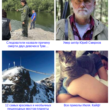
Следователи назвали причину
Умер актёр Юрий Смирнов
смерти двух девочек в Туве....
12 самых красивых и необычных
Все приколы Июля. Кайф!
пешеходных мостов планеты