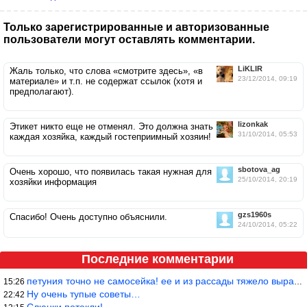
Только зарегистрированные и авторизованные
пользователи могут оставлять комментарии.
LiKLIR
Жаль только, что слова «смотрите здесь», «в
23/12/2014, 09:19
материале» и т.п. не содержат ссылок (хотя и
предполагают).
lizonkak
Этикет никто еще не отменял. Это должна знать
31/10/2014, 05:53
каждая хозяйка, каждый гостеприимный хозяин!
sbotova_ag
Очень хорошо, что появилась такая нужная для
25/10/2014, 20:19
хозяйки информация
gzs1960s
Спасибо! Очень доступно объяснили.
24/10/2014, 05:22
Последние комментарии
петуния точно не самосейка! ее и из рассады тяжело вырастить!
15:26
Ну очень тупые советы…
22:42