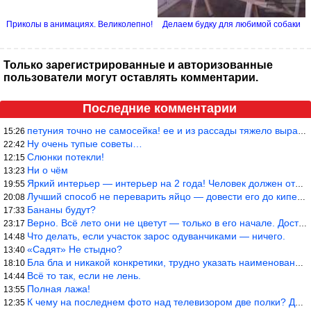
Приколы в анимациях. Великолепно!
Делаем будку для любимой собаки
Только зарегистрированные и авторизованные
пользователи могут оставлять комментарии.
Последние комментарии
петуния точно не самосейка! ее и из рассады тяжело вырастить!
15:26
Ну очень тупые советы…
22:42
Слюнки потекли!
12:15
Ни о чём
13:23
Яркий интерьер — интерьер на 2 года! Человек должен отдыхать в с
19:55
Лучший способ не переварить яйцо — довести его до кипения и выкл
20:08
Бананы будут?
17:33
Верно. Всё лето они не цветут — только в его начале. Достаточно
23:17
Что делать, если участок зарос одуванчиками — ничего.
14:48
«Садят» Не стыдно?
13:40
Бла бла и никакой конкретики, трудно указать наименование рекоме
18:10
Всё то так, если не лень.
14:44
Полная лажа!
13:55
К чему на последнем фото над телевизором две полки? Делают интер
12:35