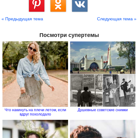
Сохранить
« Предыдущая тема
Следующая тема »
Посмотри супертемы
Что накинуть на плечи летом, если
Душевные советские снимки
вдруг похолодало