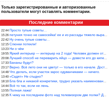
Только зарегистрированные и авторизованные
пользователи могут оставлять комментарии.
Последние комментарии
Просто тупые советы…
22:44
петуния точно не самосейка! ее и из рассады тяжело вырастить!
15:26
Ну очень тупые советы…
22:42
Слюнки потекли!
12:15
Ни о чём
13:23
Яркий интерьер — интерьер на 2 года! Человек должен отдыхать в с
19:55
Лучший способ не переварить яйцо — довести его до кипения и выкл
20:08
Бананы будут?
17:33
Верно. Всё лето они не цветут — только в его начале. Достаточно
23:17
Что делать, если участок зарос одуванчиками — ничего.
14:48
«Садят» Не стыдно?
13:40
Бла бла и никакой конкретики, трудно указать наименование рекоме
18:10
Всё то так, если не лень.
14:44
Полная лажа!
13:55
К чему на последнем фото над телевизором две полки? Делают интер
12:35